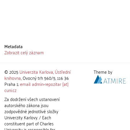
Metadata
Zobrazit celý záznam
© 2025
Univerzita Karlova
,
Ústřední
Theme by
knihovna
, Ovocný trh 560/5, 116 36
Praha 1;
email: admin-repozitar [at]
cuni.cz
Za dodržení všech ustanovení
autorského zákona jsou
zodpovědné jednotlivé složky
Univerzity Karlovy. / Each
constituent part of Charles
University is responsible for