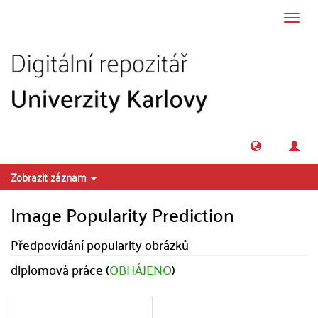
Přeskočit na obsah
Přepn
navig
Zobrazit záznam
Image Popularity Prediction
Předpovídání popularity obrázků
diplomová práce (
OBHÁJENO
)