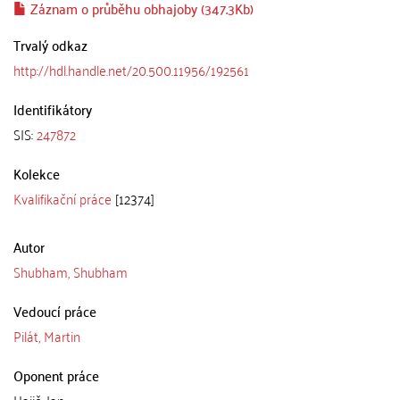
Záznam o průběhu obhajoby (347.3Kb)
Trvalý odkaz
http://hdl.handle.net/20.500.11956/192561
Identifikátory
SIS:
247872
Kolekce
Kvalifikační práce
[12374]
Autor
Shubham, Shubham
Vedoucí práce
Pilát, Martin
Oponent práce