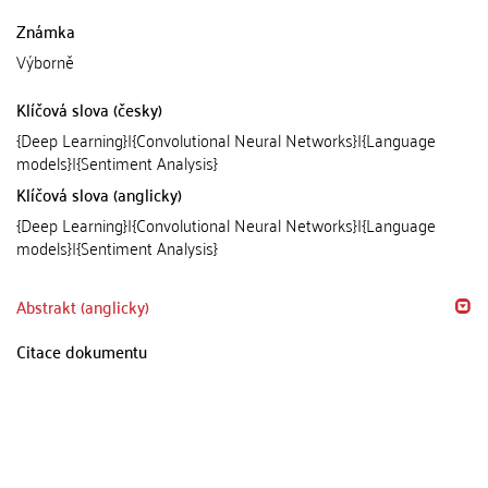
Známka
Výborně
Klíčová slova (česky)
{Deep Learning}|{Convolutional Neural Networks}|{Language
models}|{Sentiment Analysis}
Klíčová slova (anglicky)
{Deep Learning}|{Convolutional Neural Networks}|{Language
models}|{Sentiment Analysis}
Abstrakt (anglicky)
Citace dokumentu