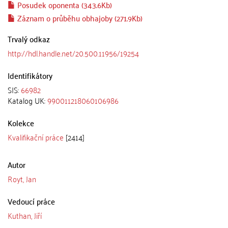
Posudek oponenta (343.6Kb)
Záznam o průběhu obhajoby (271.9Kb)
Trvalý odkaz
http://hdl.handle.net/20.500.11956/19254
Identifikátory
SIS:
66982
Katalog UK:
990011218060106986
Kolekce
Kvalifikační práce
[2414]
Autor
Royt, Jan
Vedoucí práce
Kuthan, Jiří