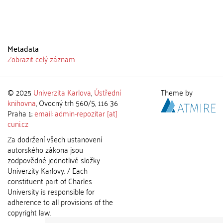
Metadata
Zobrazit celý záznam
© 2025
Univerzita Karlova
,
Ústřední
Theme by
knihovna
, Ovocný trh 560/5, 116 36
Praha 1;
email: admin-repozitar [at]
cuni.cz
Za dodržení všech ustanovení
autorského zákona jsou
zodpovědné jednotlivé složky
Univerzity Karlovy. / Each
constituent part of Charles
University is responsible for
adherence to all provisions of the
copyright law.