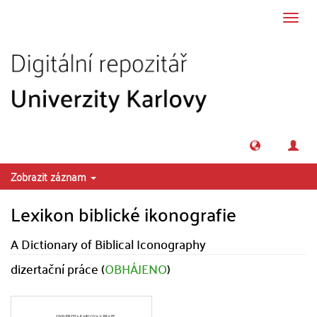
Přeskočit na obsah
Přepn
navig
Zobrazit záznam
Lexikon biblické ikonografie
A Dictionary of Biblical Iconography
dizertační práce (
OBHÁJENO
)