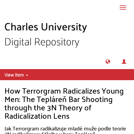
Skip to main content
Toggl
navig
View Item
How Terrorgram Radicalizes Young
Men: The Tepláreň Bar Shooting
through the 3N Theory of
Radicalization Lens
Jak Terrorgram radikalizuje mladé muže podle teorie
3N radikalizace: Střelba v baru Tepláreň