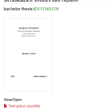
bachelor thesis (
DEFENDED
)
View/
Open
Text práce (352.1Kb)