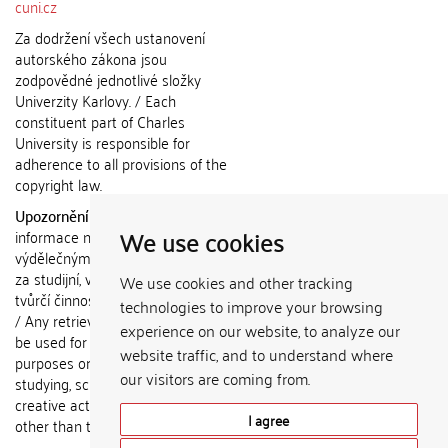
cuni.cz
Za dodržení všech ustanovení
autorského zákona jsou
zodpovědné jednotlivé složky
Univerzity Karlovy. / Each
constituent part of Charles
University is responsible for
adherence to all provisions of the
copyright law.
Upozornění / Notice:
Získané
We use cookies
informace nemohou být použity k
výdělečným účelům nebo vydávány
za studijní, vědeckou nebo jinou
We use cookies and other tracking
tvůrčí činnost jiné osoby než autora.
technologies to improve your browsing
/ Any retrieved information shall not
experience on our website, to analyze our
be used for any commercial
website traffic, and to understand where
purposes or claimed as results of
our visitors are coming from.
studying, scientific or any other
creative activities of any person
I agree
other than the author.