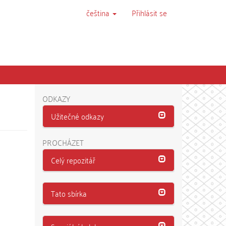
čeština
Přihlásit se
ODKAZY
Užitečné odkazy
PROCHÁZET
Celý repozitář
Tato sbírka