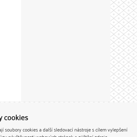
Theme by
y cookies
í soubory cookies a další sledovací nástroje s cílem vylepšení
lýzy návštěvnosti webových stránek a zjištění zdroje