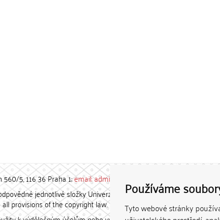
h 560/5, 116 36 Praha 1;
email: admin-repozitar [at] cuni.cz
Používáme soubor
povědné jednotlivé složky Univerzity Karlovy. / Each constituent
all provisions of the copyright law.
Tyto webové stránky používaj
užity k výdělečným účelům nebo vydávány za studijní, vědeckou
uživatelského prostředí, ana