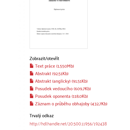
Zobrazit/
otevřít
Text práce (1.550Mb)
Abstrakt (92.51Kb)
Abstrakt (anglicky) (91.51Kb)
Posudek vedoucího (609.7Kb)
Posudek oponenta (118.0Kb)
Záznam o průběhu obhajoby (432.7Kb)
Trvalý odkaz
http://hdl.handle.net/20.500.11956/192438