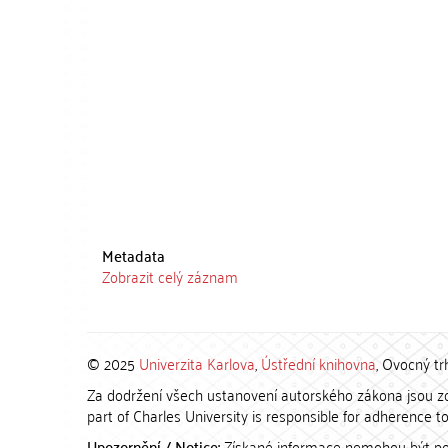
Metadata
Zobrazit celý záznam
© 2025
Univerzita Karlova
,
Ústřední knihovna
, Ovocný tr
Za dodržení všech ustanovení autorského zákona jsou zod
part of Charles University is responsible for adherence to 
Upozornění / Notice:
Získané informace nemohou být po