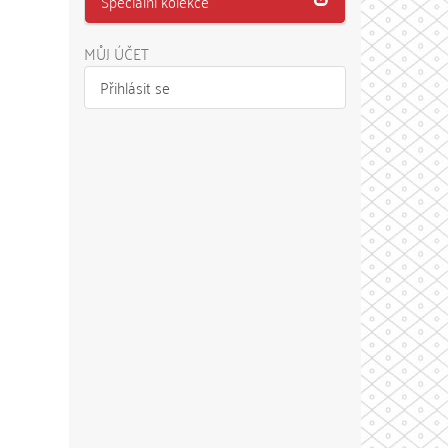
Speciální kolekce
MŮJ ÚČET
Přihlásit se