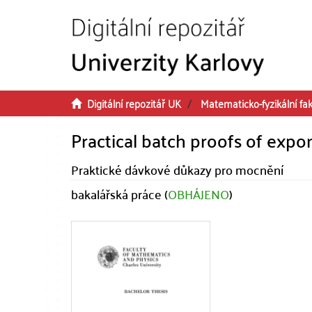
Přeskočit na obsah
Digitální repozitář UK
Matematicko-fyzikální fak
Practical batch proofs of expo
Praktické dávkové důkazy pro mocnění
bakalářská práce (
OBHÁJENO
)