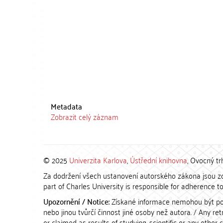
Metadata
Zobrazit celý záznam
© 2025
Univerzita Karlova
,
Ústřední knihovna
, Ovocný tr
Za dodržení všech ustanovení autorského zákona jsou zod
part of Charles University is responsible for adherence to 
Upozornění / Notice:
Získané informace nemohou být po
nebo jinou tvůrčí činnost jiné osoby než autora. / Any r
or claimed as results of studying, scientific or any other 