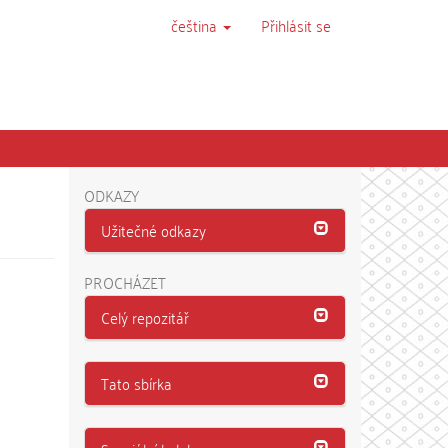
čeština
Přihlásit se
ODKAZY
Užitečné odkazy
PROCHÁZET
Celý repozitář
Tato sbírka