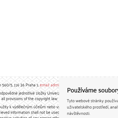
h 560/5, 116 36 Praha 1;
email: admin-repozitar [at] cuni.cz
Používáme soubor
povědné jednotlivé složky Univerzity Karlovy. / Each constituent
all provisions of the copyright law.
Tyto webové stránky používaj
užity k výdělečným účelům nebo vydávány za studijní, vědeckou
uživatelského prostředí, ana
etrieved information shall not be used for any commercial purposes
návštěvnosti.
creative activities of any person other than the author.