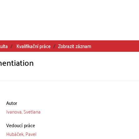
ulta
Kvalifikační práce
Zobrazit záznam
nentiation
Autor
Ivanova, Svetlana
Vedoucí práce
Hubáček, Pavel