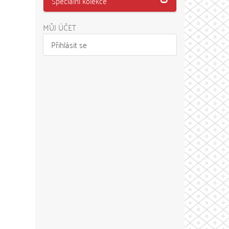
Speciální kolekce
MŮJ ÚČET
Přihlásit se