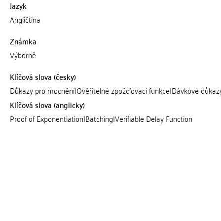
Jazyk
Angličtina
Známka
Výborně
Klíčová slova (česky)
Důkazy pro mocnění|Ověřitelné zpožďovací funkce|Dávkové důkaz
Klíčová slova (anglicky)
Proof of Exponentiation|Batching|Verifiable Delay Function