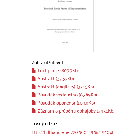
Zobrazit/
otevřít
Text práce (809.9Kb)
Abstrakt (37.59Kb)
Abstrakt (anglicky) (37.15Kb)
Posudek vedoucího (65.89Kb)
Posudek oponenta (103.0Kb)
Záznam o průběhu obhajoby (347.1Kb)
Trvalý odkaz
http://hdl.handle.net/20.500.11956/192048