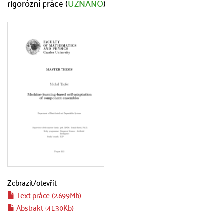
rigorózní práce (
UZNÁNO
)
Zobrazit/
otevřít
Text práce (2.699Mb)
Abstrakt (41.30Kb)