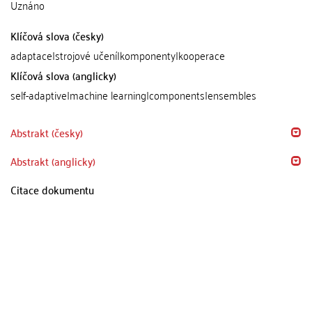
Uznáno
Klíčová slova (česky)
adaptace|strojové učení|komponenty|kooperace
Klíčová slova (anglicky)
self-adaptive|machine learning|components|ensembles
Abstrakt (česky)
Abstrakt (anglicky)
Citace dokumentu