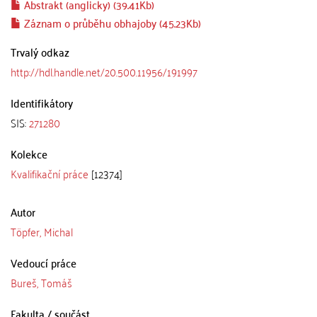
Abstrakt (anglicky) (39.41Kb)
Záznam o průběhu obhajoby (45.23Kb)
Trvalý odkaz
http://hdl.handle.net/20.500.11956/191997
Identifikátory
SIS:
271280
Kolekce
Kvalifikační práce
[12374]
Autor
Töpfer, Michal
Vedoucí práce
Bureš, Tomáš
Fakulta / součást