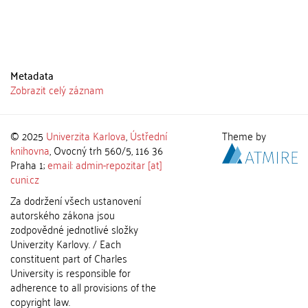
Metadata
Zobrazit celý záznam
© 2025
Univerzita Karlova
,
Ústřední
Theme by
knihovna
, Ovocný trh 560/5, 116 36
Praha 1;
email: admin-repozitar [at]
cuni.cz
Za dodržení všech ustanovení
autorského zákona jsou
zodpovědné jednotlivé složky
Univerzity Karlovy. / Each
constituent part of Charles
University is responsible for
adherence to all provisions of the
copyright law.