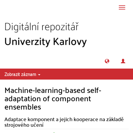
Přeskočit na obsah
Přepn
navig
Zobrazit záznam
Machine-learning-based self-
adaptation of component
ensembles
Adaptace komponent a jejich kooperace na základě
strojového učení