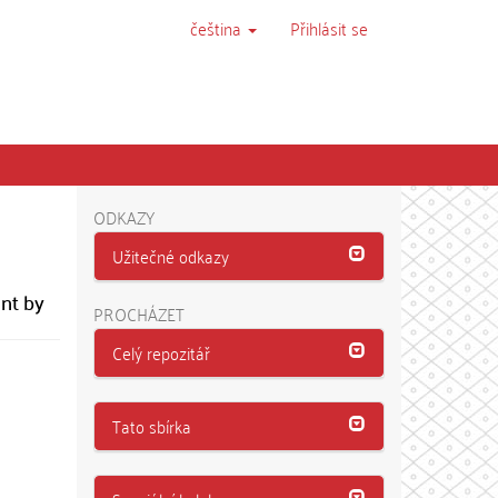
čeština
Přihlásit se
ODKAZY
Užitečné odkazy
ent by
PROCHÁZET
Celý repozitář
Tato sbírka