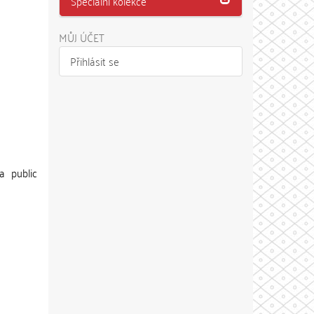
Speciální kolekce
MŮJ ÚČET
Přihlásit se
a public