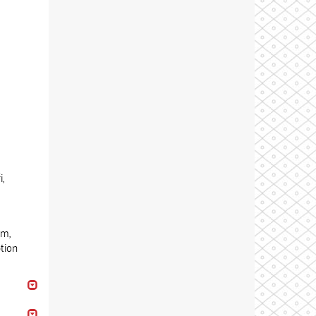
,
sm,
tion