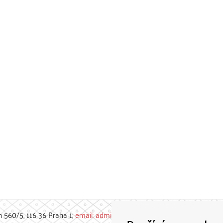
h 560/5, 116 36 Praha 1;
email: admin-repozitar [at] cuni.cz