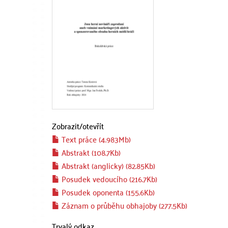
Zobrazit/
otevřít
Text práce (4.983Mb)
Abstrakt (108.7Kb)
Abstrakt (anglicky) (82.85Kb)
Posudek vedoucího (216.7Kb)
Posudek oponenta (155.6Kb)
Záznam o průběhu obhajoby (277.5Kb)
Trvalý odkaz