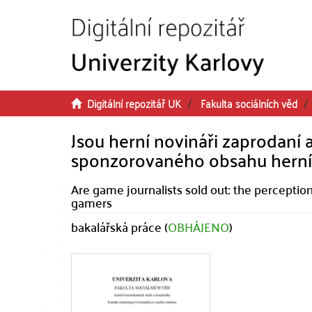
Přeskočit na obsah
Digitální repozitář UK
Fakulta sociálních věd
Jsou herní novináři zaprodaní
sponzorovaného obsahu herníc
Are game journalists sold out: the percepti
gamers
bakalářská práce (
OBHÁJENO
)