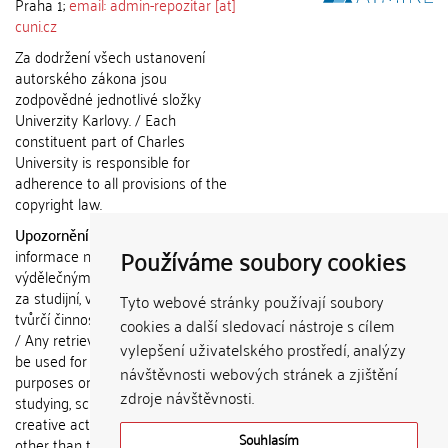
Praha 1;
email: admin-repozitar [at]
cuni.cz
Za dodržení všech ustanovení
autorského zákona jsou
zodpovědné jednotlivé složky
Univerzity Karlovy. / Each
constituent part of Charles
University is responsible for
adherence to all provisions of the
copyright law.
Upozornění / Notice:
Získané
Používáme soubory cookies
informace nemohou být použity k
výdělečným účelům nebo vydávány
za studijní, vědeckou nebo jinou
Tyto webové stránky používají soubory
tvůrčí činnost jiné osoby než autora.
cookies a další sledovací nástroje s cílem
/ Any retrieved information shall not
vylepšení uživatelského prostředí, analýzy
be used for any commercial
návštěvnosti webových stránek a zjištění
purposes or claimed as results of
zdroje návštěvnosti.
studying, scientific or any other
creative activities of any person
Souhlasím
other than the author.