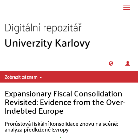
Přeskočit na obsah
Přepn
navig
Zobrazit záznam
Expansionary Fiscal Consolidation
Revisited: Evidence from the Over-
Indebted Europe
Prorůstová fiskální konsolidace znovu na scéně:
analýza předlužené Evropy