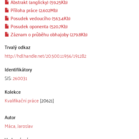
Abstrakt (anglicky) (59.25Kb)
Příloha práce (2.602Mb)
Posudek vedoucího (563.4Kb)
Posudek oponenta (520.7Kb)
Záznam o průběhu obhajoby (279.8Kb)
Trvalý odkaz
http://hdl.handle.net/20.500.11956/191282
Identifikátory
SIS:
260031
Kolekce
Kvalifikační práce
[20621]
Autor
Máca, Jaroslav