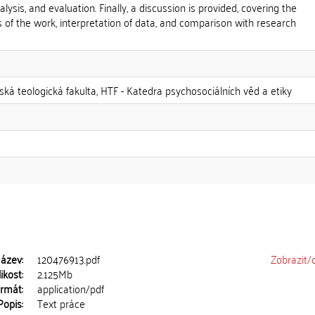
ysis, and evaluation. Finally, a discussion is provided, covering the
s of the work, interpretation of data, and comparison with research
tská teologická fakulta, HTF - Katedra psychosociálních věd a etiky
ázev:
120476913.pdf
Zobrazit/
ikost:
2.125Mb
rmát:
application/pdf
Popis:
Text práce