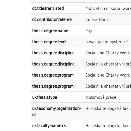
dc.title.translated
Motivation of social work
dc.contributor.referee
Cooke, Dana
thesis.degree.name
Mgr.
thesis.degree.level
navazující magisterské
thesis.degree.discipline
Social and Charity Work
thesis.degree.discipline
Sociální a charitativní pr
thesis.degree.program
Social and Charity Work
thesis.degree.program
Sociální a charitativní pr
uk.thesis.type
diplomová práce
uk.taxonomy.organization-
Husitská teologická faku
cs
uk.faculty-name.cs
Husitská teologická faku