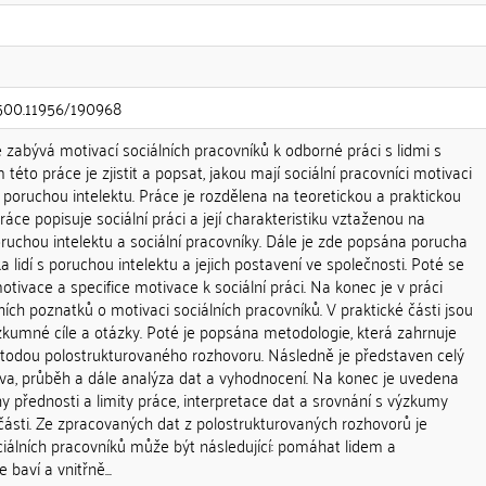
0.500.11956/190968
zabývá motivací sociálních pracovníků k odborné práci s lidmi s
 této práce je zjistit a popsat, jakou mají sociální pracovníci motivaci
s poruchou intelektu. Práce je rozdělena na teoretickou a praktickou
práce popisuje sociální práci a její charakteristiku vztaženou na
poruchou intelektu a sociální pracovníky. Dále je zde popsána porucha
ka lidí s poruchou intelektu a jejich postavení ve společnosti. Poté se
otivace a specifice motivace k sociální práci. Na konec je v práci
ch poznatků o motivaci sociálních pracovníků. V praktické části jsou
zkumné cíle a otázky. Poté je popsána metodologie, která zahrnuje
etodou polostrukturovaného rozhovoru. Následně je představen celý
ava, průběh a dále analýza dat a vyhodnocení. Na konec je uvedena
y přednosti a limity práce, interpretace dat a srovnání s výzkumy
části. Ze zpracovaných dat z polostrukturovaných rozhovorů je
ciálních pracovníků může být následující: pomáhat lidem a
e baví a vnitřně...