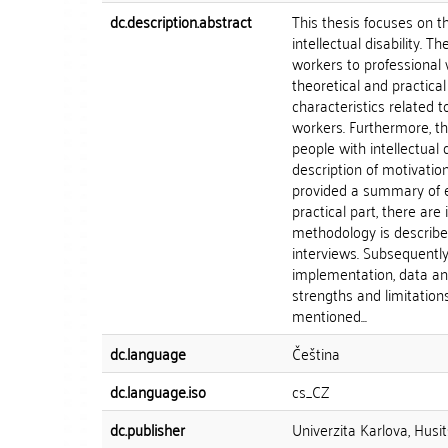
dc.description.abstract
This thesis focuses on t
intellectual disability. T
workers to professional w
theoretical and practical
characteristics related t
workers. Furthermore, the
people with intellectual 
description of motivation 
provided a summary of e
practical part, there ar
methodology is described
interviews. Subsequently,
implementation, data anal
strengths and limitation
mentioned...
dc.language
Čeština
dc.language.iso
cs_CZ
dc.publisher
Univerzita Karlova, Husit