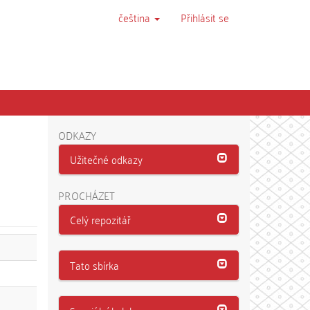
čeština
Přihlásit se
ODKAZY
Užitečné odkazy
PROCHÁZET
Celý repozitář
Tato sbírka