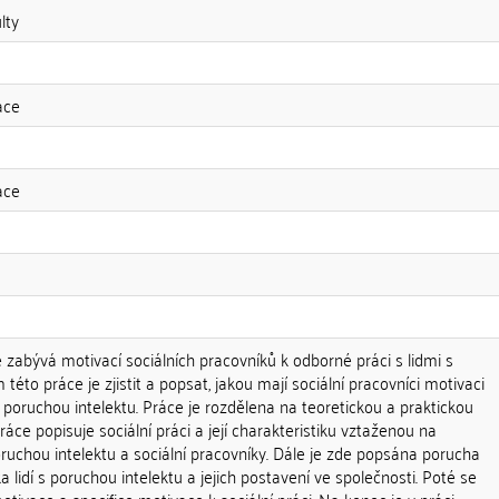
lty
áce
áce
zabývá motivací sociálních pracovníků k odborné práci s lidmi s
 této práce je zjistit a popsat, jakou mají sociální pracovníci motivaci
s poruchou intelektu. Práce je rozdělena na teoretickou a praktickou
práce popisuje sociální práci a její charakteristiku vztaženou na
poruchou intelektu a sociální pracovníky. Dále je zde popsána porucha
ka lidí s poruchou intelektu a jejich postavení ve společnosti. Poté se