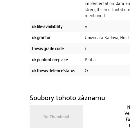
implementation, data anal
strengths and limitation
mentioned...
uk.file-availability
V
uk.grantor
Univerzita Karlova, Husi
thesis.grade.code
1
uk.publication-place
Praha
uk.thesis.defenceStatus
O
Soubory tohoto záznamu
N
Vel
Fo