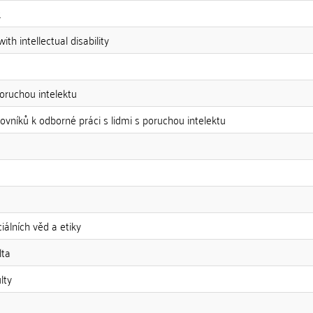
k
th intellectual disability
poruchou intelektu
ovníků k odborné práci s lidmi s poruchou intelektu
álních věd a etiky
lta
lty