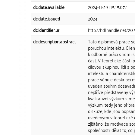
dc.date.available
2024-11-29T15:15:07Z
dc.date.issued
2024
dc.identifier.uri
http://hdl.handle.net/2
dc.description.abstract
Tato diplomová práce se 
poruchou intelektu. Cílem
k odborné práci s lidmi 
část. V teoretické části 
cílovou skupinou lidí s 
intelektu a charakteristi
práce věnuje deskripci m
uveden souhrn dosavadní
nejdříve představeny vý
kvalitativní výzkum s m
výzkum, tedy jeho přípr
diskuze, kde jsou popsán
uvedenými v teoretické 
zjištěno, že motivace so
společnosti; dělat to, co j