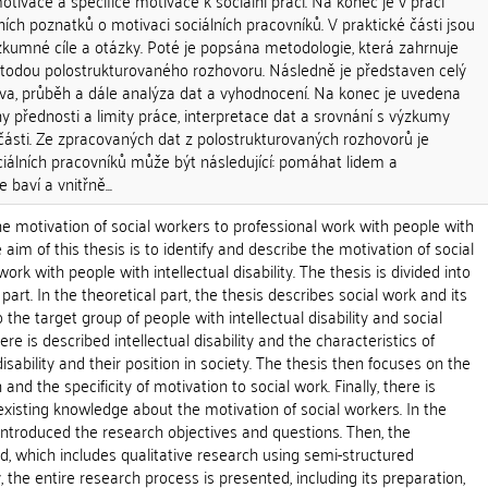
otivace a specifice motivace k sociální práci. Na konec je v práci
ch poznatků o motivaci sociálních pracovníků. V praktické části jsou
zkumné cíle a otázky. Poté je popsána metodologie, která zahrnuje
etodou polostrukturovaného rozhovoru. Následně je představen celý
ava, průběh a dále analýza dat a vyhodnocení. Na konec je uvedena
y přednosti a limity práce, interpretace dat a srovnání s výzkumy
části. Ze zpracovaných dat z polostrukturovaných rozhovorů je
ciálních pracovníků může být následující: pomáhat lidem a
e baví a vnitřně...
he motivation of social workers to professional work with people with
he aim of this thesis is to identify and describe the motivation of social
ork with people with intellectual disability. The thesis is divided into
 part. In the theoretical part, the thesis describes social work and its
o the target group of people with intellectual disability and social
re is described intellectual disability and the characteristics of
disability and their position in society. The thesis then focuses on the
and the specificity of motivation to social work. Finally, there is
xisting knowledge about the motivation of social workers. In the
e introduced the research objectives and questions. Then, the
, which includes qualitative research using semi-structured
 the entire research process is presented, including its preparation,