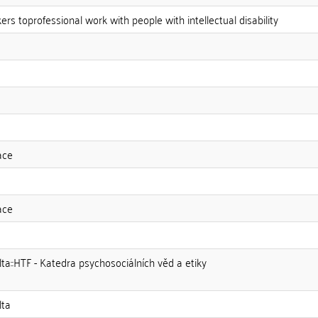
ers toprofessional work with people with intellectual disability
áce
áce
lta::HTF - Katedra psychosociálních věd a etiky
lta