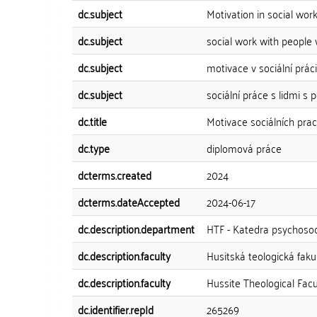
dc.subject
Motivation in social wor
dc.subject
social work with people wi
dc.subject
motivace v sociální práci
dc.subject
sociální práce s lidmi s 
dc.title
Motivace sociálních prac
dc.type
diplomová práce
dcterms.created
2024
dcterms.dateAccepted
2024-06-17
dc.description.department
HTF - Katedra psychosoci
dc.description.faculty
Husitská teologická faku
dc.description.faculty
Hussite Theological Facu
dc.identifier.repId
265269