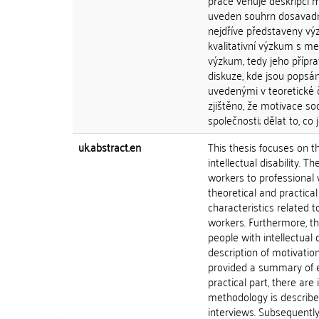
práce věnuje deskripci m
uveden souhrn dosavadní
nejdříve představeny vý
kvalitativní výzkum s m
výzkum, tedy jeho přípr
diskuze, kde jsou popsán
uvedenými v teoretické 
zjištěno, že motivace so
společnosti; dělat to, co j
uk.abstract.en
This thesis focuses on t
intellectual disability. T
workers to professional w
theoretical and practical
characteristics related t
workers. Furthermore, the
people with intellectual 
description of motivation 
provided a summary of e
practical part, there ar
methodology is described
interviews. Subsequently,