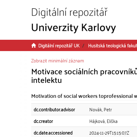
Přeskočit na obsah
Digitální repozitář UK
Husitská teologická fakul
Zobrazit minimální záznam
Motivace sociálních pracovníků
intelektu
Motivation of social workers toprofessional w
dc.contributor.advisor
Novák, Petr
dc.creator
Hájková, Eliška
dc.date.accessioned
2024-11-29T15:15:07Z