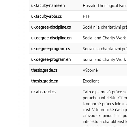
uk.faculty-name.en
Hussite Theological Facu
uk.faculty-abbr.cs
HTF
uk.degree-discipline.cs
Sociální a charitativní pr
uk.degree-discipline.en
Social and Charity Work
uk.degree-program.cs
Sociální a charitativní pr
uk.degree-program.en
Social and Charity Work
thesis.grade.cs
Výborně
thesis.grade.en
Excellent
uk.abstract.cs
Tato diplomová práce se 
poruchou intelektu. Cílem
k odborné práci s lidmi 
část. V teoretické části 
cílovou skupinou lidí s 
intelektu a charakteristi