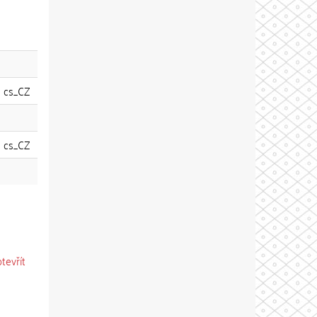
cs_CZ
cs_CZ
otevřít