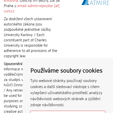
knihovna
, Ovocný trh 560/5, 116 36
Praha 1;
email: admin-repozitar [at]
cuni.cz
Za dodržení všech ustanovení
autorského zákona jsou
zodpovědné jednotlivé složky
Univerzity Karlovy. / Each
constituent part of Charles
University is responsible for
adherence to all provisions of the
copyright law.
Upozornění / Notice:
Získané
Používáme soubory cookies
informace nemohou být použity k
výdělečným účelům nebo vydávány
za studijní, vědeckou nebo jinou
Tyto webové stránky používají soubory
tvůrčí činnost jiné osoby než autora.
cookies a další sledovací nástroje s cílem
/ Any retrieved information shall not
vylepšení uživatelského prostředí, analýzy
be used for any commercial
návštěvnosti webových stránek a zjištění
purposes or claimed as results of
zdroje návštěvnosti.
studying, scientific or any other
creative activities of any person