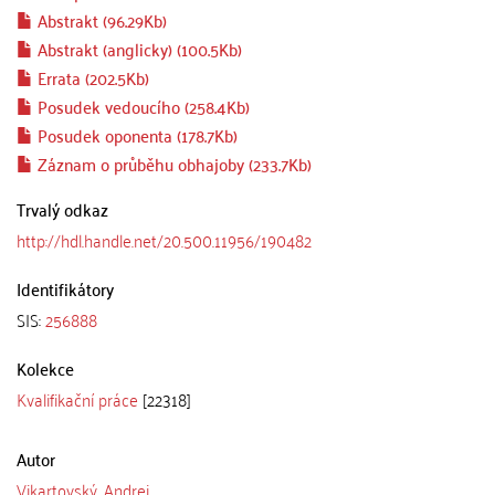
Abstrakt (96.29Kb)
Abstrakt (anglicky) (100.5Kb)
Errata (202.5Kb)
Posudek vedoucího (258.4Kb)
Posudek oponenta (178.7Kb)
Záznam o průběhu obhajoby (233.7Kb)
Trvalý odkaz
http://hdl.handle.net/20.500.11956/190482
Identifikátory
SIS:
256888
Kolekce
Kvalifikační práce
[22318]
Autor
Vikartovský, Andrej