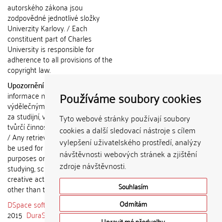
autorského zákona jsou
zodpovědné jednotlivé složky
Univerzity Karlovy. / Each
constituent part of Charles
University is responsible for
adherence to all provisions of the
copyright law.
Upozornění / Notice:
Získané
Používáme soubory cookies
informace nemohou být použity k
výdělečným účelům nebo vydávány
za studijní, vědeckou nebo jinou
Tyto webové stránky používají soubory
tvůrčí činnost jiné osoby než autora.
cookies a další sledovací nástroje s cílem
/ Any retrieved information shall not
vylepšení uživatelského prostředí, analýzy
be used for any commercial
návštěvnosti webových stránek a zjištění
purposes or claimed as results of
zdroje návštěvnosti.
studying, scientific or any other
creative activities of any person
Souhlasím
other than the author.
DSpace software
copyright © 2002-
Odmítám
2015
DuraSpace
Upravit mé předvolby