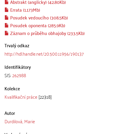
Abstrakt (anglicky) (42.80Kb)
Errata (1.173Mb)
Posudek vedoucího (308.5Kb)
Posudek oponenta (285.9Kb)
Záznam o průběhu obhajoby (233.5Kb)
Trvalý odkaz
http://hdl.handle.net/20.500.11956/190137
Identifikátory
SIS:
262988
Kolekce
Kvalifikační práce
[22318]
Autor
Durdilová, Marie