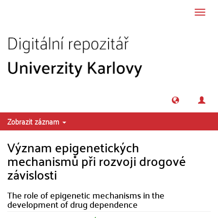
Přeskočit na obsah
Přepn
navig
Zobrazit záznam
Význam epigenetických
mechanismů při rozvoji drogové
závislosti
The role of epigenetic mechanisms in the
development of drug dependence