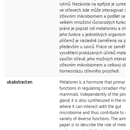
rytmů. Nezávisle na epifýze je synteti
ve střevech, kde může interagovat se
střevním mikrobiomem a podílet se t
velkém množství různorodých funkcí. 
práce je popsat roli melatoninu a shr
jeho funkce u jednotlivých organismů,
přičemž je následně zaměřená na pop
především u savců. Práce se zaměřuj
vysvětlení prokázaných účinků melato
savčím střevě, jeho možných interakcí
střevním mikrobiomem a celkový vliv 
homeostázu střevního prostředí.
uk.abstract.en
Melatonin is a hormone that primarily
functions in regulating circadian rhyth
mammals. Independently of the pinea
gland, it is also synthesized in the inte
where it can interact with the gut
microbiome and thus contribute to a 
variety of diverse functions. The aim of
paper is to describe the role of melat