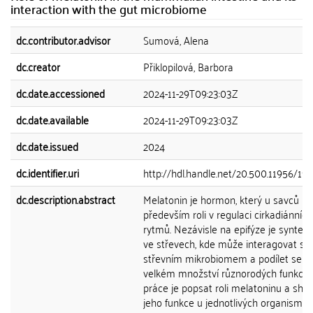
interaction with the gut microbiome
dc.contributor.advisor
Sumová, Alena
dc.creator
Přiklopilová, Barbora
dc.date.accessioned
2024-11-29T09:23:03Z
dc.date.available
2024-11-29T09:23:03Z
dc.date.issued
2024
dc.identifier.uri
http://hdl.handle.net/20.500.11956/19
dc.description.abstract
Melatonin je hormon, který u savců pln
především roli v regulaci cirkadiánních
rytmů. Nezávisle na epifýze je synteti
ve střevech, kde může interagovat se
střevním mikrobiomem a podílet se t
velkém množství různorodých funkcí. 
práce je popsat roli melatoninu a shr
jeho funkce u jednotlivých organismů,