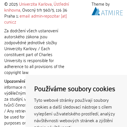
© 2025
Univerzita Karlova
,
Ústřední
Theme by
knihovna
, Ovocný trh 560/5, 116 36
Praha 1;
email: admin-repozitar [at]
cuni.cz
Za dodržení všech ustanovení
autorského zákona jsou
zodpovědné jednotlivé složky
Univerzity Karlovy. / Each
constituent part of Charles
University is responsible for
adherence to all provisions of the
copyright law.
Upozornění / Notice:
Získané
Používáme soubory cookies
informace nemohou být použity k
výdělečným účelům nebo vydávány
za studijní, vědeckou nebo jinou
Tyto webové stránky používají soubory
tvůrčí činnost jiné osoby než autora.
cookies a další sledovací nástroje s cílem
/ Any retrieved information shall not
vylepšení uživatelského prostředí, analýzy
be used for any commercial
návštěvnosti webových stránek a zjištění
purposes or claimed as results of