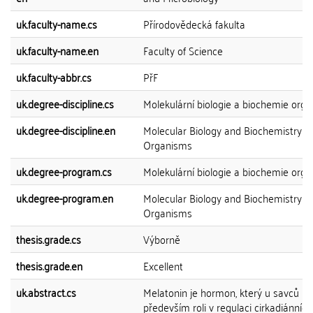
uk.faculty-name.cs
Přírodovědecká fakulta
uk.faculty-name.en
Faculty of Science
uk.faculty-abbr.cs
PřF
uk.degree-discipline.cs
Molekulární biologie a biochemie org
uk.degree-discipline.en
Molecular Biology and Biochemistry of
Organisms
uk.degree-program.cs
Molekulární biologie a biochemie org
uk.degree-program.en
Molecular Biology and Biochemistry of
Organisms
thesis.grade.cs
Výborně
thesis.grade.en
Excellent
uk.abstract.cs
Melatonin je hormon, který u savců pln
především roli v regulaci cirkadiánních