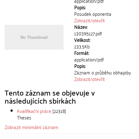
application/pdf
Popis:
Posudek oponenta
Zobrazit/
otevřít
Název:
130395127.pdf
Velikost:
233.5Kb
Formát:
application/pdf
Popis:
Záznam o průběhu obhajoby
Zobrazit/
otevřít
Tento záznam se objevuje v
následujících sbírkách
Kvalifikační práce
[22318]
Theses
Zobrazit minimální záznam