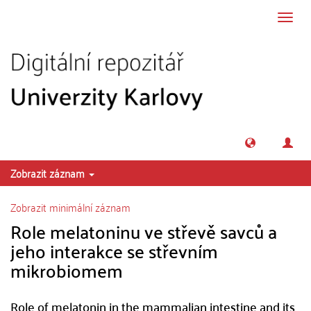
Přeskočit na obsah
Přepn
navig
Zobrazit záznam
Zobrazit minimální záznam
Role melatoninu ve střevě savců a
jeho interakce se střevním
mikrobiomem
Role of melatonin in the mammalian intestine and its