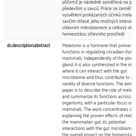
přičemž je následně zaměřená na pop
především u savců. Práce se zaměřuj
vysvětlení prokázaných účinků melato
savčím střevě, jeho možných interakcí
střevním mikrobiomem a celkový vliv 
homeostázu střevního prostředí.
dc.description.abstract
Melatonin is a hormone that primarily
functions in regulating circadian rhyth
mammals. Independently of the pinea
gland, it is also synthesized in the inte
where it can interact with the gut
microbiome and thus contribute to a 
variety of diverse functions. The aim of
paper is to describe the role of melat
and summarize its functions across di
organisms, with a particular focus on
mammals. The work concentrates on
explaining the proven effects of melat
the mammalian gut, its potential
interactions with the gut microbiome,
the overall impact on the homeostasis