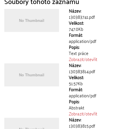
Soubory tohoto záznamu
Název:
130383741.pdf
Velikost:
747.0Kb
Formát:
application/pdf
Popis:
Text práce
Zobrazit/
otevřít
Název:
130383814.pdf
Velikost:
51.57Kb
Formát:
application/pdf
Popis:
Abstrakt
Zobrazit/
otevřít
Název:
130383815.pdf