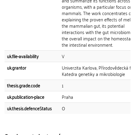
and summarize its functions across di
organisms, with a particular focus on
mammals. The work concentrates on
explaining the proven effects of melat
the mammalian gut, its potential
interactions with the gut microbiome,
the overall impact on the homeostasis
the intestinal environment.
uk.file-availability
V
uk.grantor
Univerzita Karlova, Přírodovědecká fak
Katedra genetiky a mikrobiologie
thesis.grade.code
1
uk.publication-place
Praha
uk.thesis.defenceStatus
O