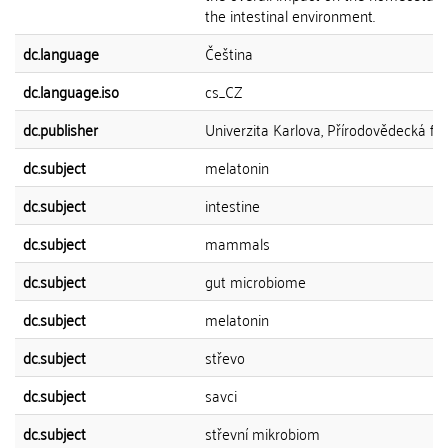
the intestinal environment.
dc.language
Čeština
dc.language.iso
cs_CZ
dc.publisher
Univerzita Karlova, Přírodovědecká fak
dc.subject
melatonin
dc.subject
intestine
dc.subject
mammals
dc.subject
gut microbiome
dc.subject
melatonin
dc.subject
střevo
dc.subject
savci
dc.subject
střevní mikrobiom