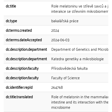
dc.title
Role melatoninu ve střevě savců a je
interakce se střevním mikrobiomem
dc.type
bakalářská práce
dcterms.created
2024
dcterms.dateAccepted
2024-06-03
dc.description.department
Department of Genetics and Microbio
dc.description.department
Katedra genetiky a mikrobiologie
dc.description.faculty
Přírodovědecká fakulta
dc.description.faculty
Faculty of Science
dc.identifier.repId
264768
dc.title.translated
Role of melatonin in the mammalian
intestine and its interaction with the g
microbiome