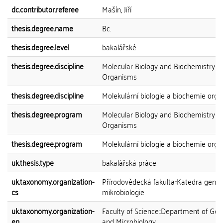
dc.contributor.referee
Mašín, Jiří
thesis.degree.name
Bc.
thesis.degree.level
bakalářské
thesis.degree.discipline
Molecular Biology and Biochemistry of
Organisms
thesis.degree.discipline
Molekulární biologie a biochemie org
thesis.degree.program
Molecular Biology and Biochemistry of
Organisms
thesis.degree.program
Molekulární biologie a biochemie org
uk.thesis.type
bakalářská práce
uk.taxonomy.organization-
Přírodovědecká fakulta::Katedra genet
cs
mikrobiologie
uk.taxonomy.organization-
Faculty of Science::Department of Gen
en
and Microbiology