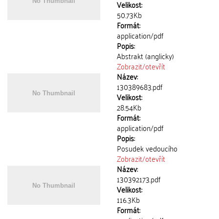
Velikost:
50.73Kb
Formát:
application/pdf
Popis:
Abstrakt (anglicky)
Zobrazit/
otevřít
Název:
130389683.pdf
Velikost:
28.54Kb
Formát:
application/pdf
Popis:
Posudek vedoucího
Zobrazit/
otevřít
Název:
130392173.pdf
Velikost:
116.3Kb
Formát: