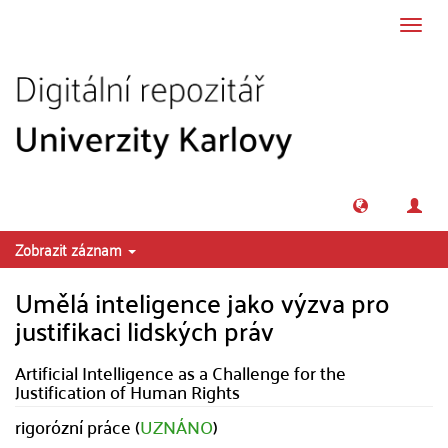
Přeskočit na obsah
Přepn
navig
Zobrazit záznam
Umělá inteligence jako výzva pro
justifikaci lidských práv
Artificial Intelligence as a Challenge for the
Justification of Human Rights
rigorózní práce (
UZNÁNO
)