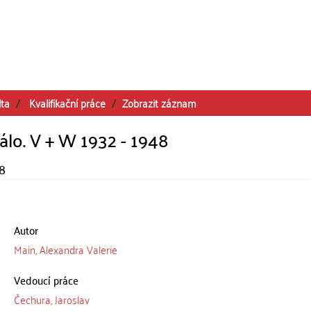
lta
Kvalifikační práce
Zobrazit záznam
álo. V + W 1932 - 1948
48
Autor
Main, Alexandra Valerie
Vedoucí práce
Čechura, Jaroslav