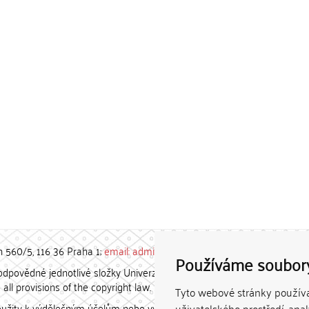
h 560/5, 116 36 Praha 1;
email: admin-repozitar [at] cuni.cz
Používáme soubor
povědné jednotlivé složky Univerzity Karlovy. / Each constituent
all provisions of the copyright law.
Tyto webové stránky používaj
užity k výdělečným účelům nebo vydávány za studijní, vědeckou
uživatelského prostředí, ana