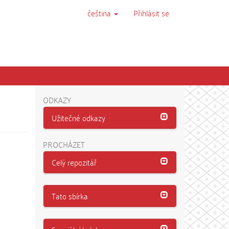
čeština
Přihlásit se
ODKAZY
Užitečné odkazy
PROCHÁZET
Celý repozitář
Tato sbírka