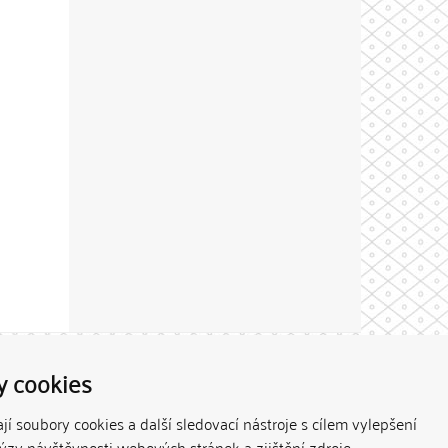
Theme by
y cookies
í soubory cookies a další sledovací nástroje s cílem vylepšení
lýzy návštěvnosti webových stránek a zjištění zdroje