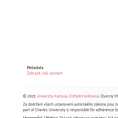
Metadata
Zobrazit celý záznam
© 2025
Univerzita Karlova
,
Ústřední knihovna
, Ovocný tr
Za dodržení všech ustanovení autorského zákona jsou zod
part of Charles University is responsible for adherence to 
Upozornění / Notice:
Získané informace nemohou být po