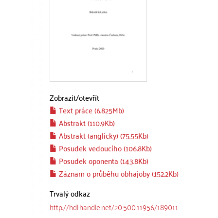
Zobrazit/
otevřít
Text práce (6.825Mb)
Abstrakt (110.9Kb)
Abstrakt (anglicky) (75.55Kb)
Posudek vedoucího (106.8Kb)
Posudek oponenta (143.8Kb)
Záznam o průběhu obhajoby (152.2Kb)
Trvalý odkaz
http://hdl.handle.net/20.500.11956/189011