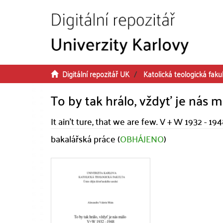
Přeskočit na obsah
Digitální repozitář UK
Katolická teologická faku
To by tak hrálo, vždyť je nás m
It ain't ture, that we are few. V + W 1932 - 19
bakalářská práce (
OBHÁJENO
)