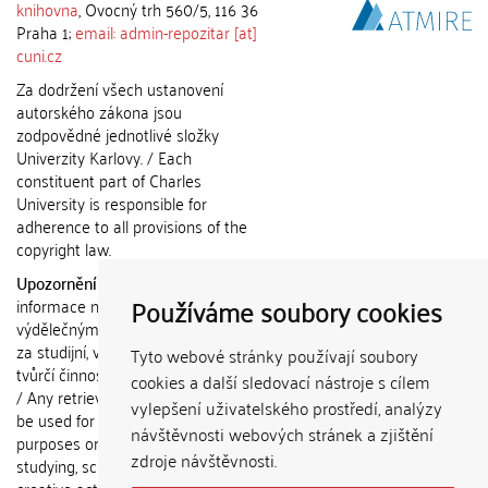
knihovna
, Ovocný trh 560/5, 116 36
Praha 1;
email: admin-repozitar [at]
cuni.cz
Za dodržení všech ustanovení
autorského zákona jsou
zodpovědné jednotlivé složky
Univerzity Karlovy. / Each
constituent part of Charles
University is responsible for
adherence to all provisions of the
copyright law.
Upozornění / Notice:
Získané
Používáme soubory cookies
informace nemohou být použity k
výdělečným účelům nebo vydávány
za studijní, vědeckou nebo jinou
Tyto webové stránky používají soubory
tvůrčí činnost jiné osoby než autora.
cookies a další sledovací nástroje s cílem
/ Any retrieved information shall not
vylepšení uživatelského prostředí, analýzy
be used for any commercial
návštěvnosti webových stránek a zjištění
purposes or claimed as results of
zdroje návštěvnosti.
studying, scientific or any other