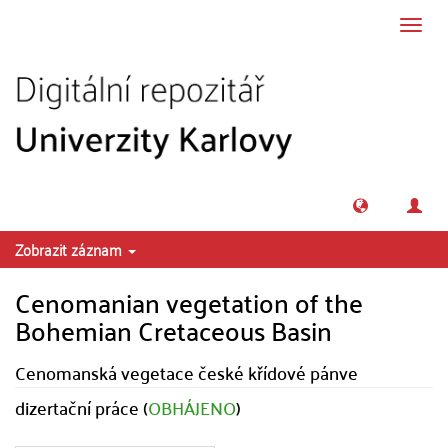
Přeskočit na obsah
Přepn
navig
Zobrazit záznam
Cenomanian vegetation of the
Bohemian Cretaceous Basin
Cenomanská vegetace české křídové pánve
dizertační práce (
OBHÁJENO
)