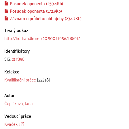
Posudek oponenta (259.4Kb)
Posudek oponenta (172.9Kb)
Záznam o průběhu obhajoby (234.7Kb)
Trvalý odkaz
http://hdl.handle.net/20.500.11956/188912
Identifikátory
SIS:
217858
Kolekce
Kvalifikační práce
[22318]
Autor
Čepičková, Jana
Vedoucí práce
Kvaček, Jiří