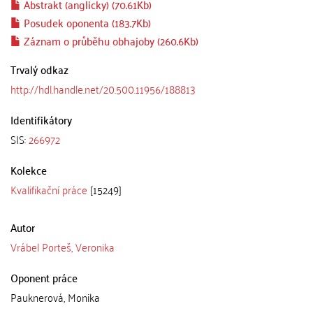
Abstrakt (anglicky) (70.61Kb)
Posudek oponenta (183.7Kb)
Záznam o průběhu obhajoby (260.6Kb)
Trvalý odkaz
http://hdl.handle.net/20.500.11956/188813
Identifikátory
SIS:
266972
Kolekce
Kvalifikační práce
[15249]
Autor
Vrábel Porteš, Veronika
Oponent práce
Pauknerová, Monika