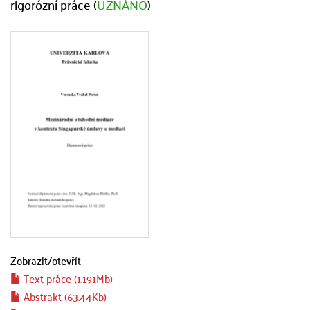
rigorózní práce (
UZNÁNO
)
Zobrazit/
otevřít
Text práce (1.191Mb)
Abstrakt (63.44Kb)