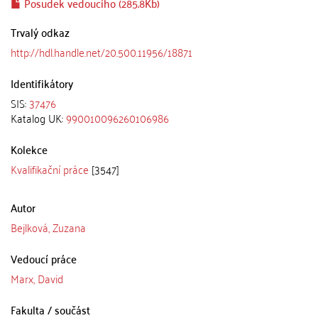
Posudek vedoucího (285.8Kb)
Trvalý odkaz
http://hdl.handle.net/20.500.11956/18871
Identifikátory
SIS:
37476
Katalog UK:
990010096260106986
Kolekce
Kvalifikační práce
[3547]
Autor
Bejlková, Zuzana
Vedoucí práce
Marx, David
Fakulta / součást