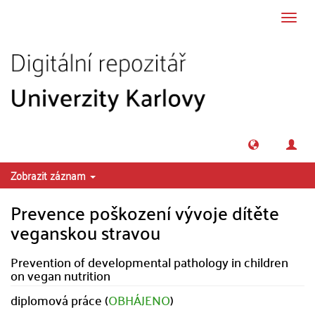
Přeskočit na obsah
Přepn
navig
Zobrazit záznam
Prevence poškození vývoje dítěte
veganskou stravou
Prevention of developmental pathology in children
on vegan nutrition
diplomová práce (
OBHÁJENO
)