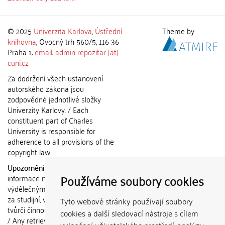
© 2025
Univerzita Karlova
,
Ústřední
Theme by
knihovna
, Ovocný trh 560/5, 116 36
Praha 1;
email: admin-repozitar [at]
cuni.cz
Za dodržení všech ustanovení
autorského zákona jsou
zodpovědné jednotlivé složky
Univerzity Karlovy. / Each
constituent part of Charles
University is responsible for
adherence to all provisions of the
copyright law.
Upozornění / Notice:
Získané
Používáme soubory cookies
informace nemohou být použity k
výdělečným účelům nebo vydávány
za studijní, vědeckou nebo jinou
Tyto webové stránky používají soubory
tvůrčí činnost jiné osoby než autora.
cookies a další sledovací nástroje s cílem
/ Any retrieved information shall not