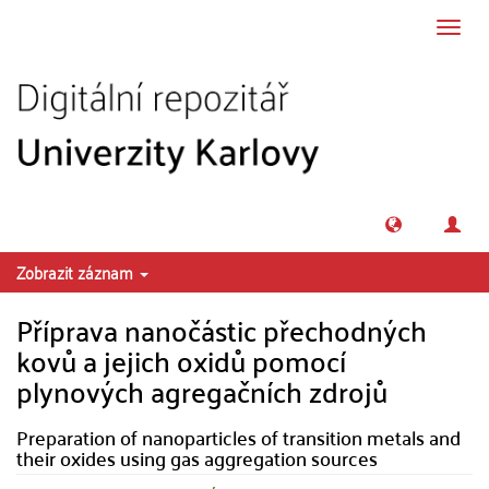
Přeskočit na obsah
Přepn
navig
Zobrazit záznam
Příprava nanočástic přechodných
kovů a jejich oxidů pomocí
plynových agregačních zdrojů
Preparation of nanoparticles of transition metals and
their oxides using gas aggregation sources