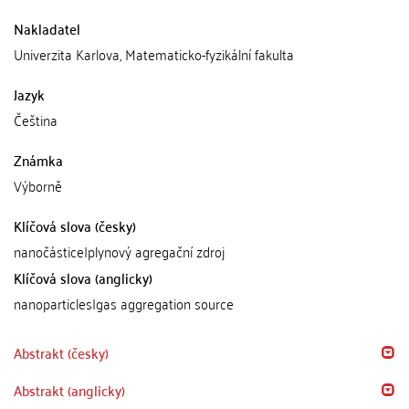
Nakladatel
Univerzita Karlova, Matematicko-fyzikální fakulta
Jazyk
Čeština
Známka
Výborně
Klíčová slova (česky)
nanočástice|plynový agregační zdroj
Klíčová slova (anglicky)
nanoparticles|gas aggregation source
Abstrakt (česky)
Abstrakt (anglicky)