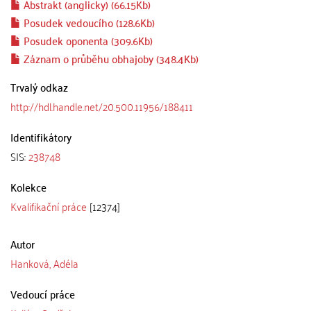
Abstrakt (anglicky) (66.15Kb)
Posudek vedoucího (128.6Kb)
Posudek oponenta (309.6Kb)
Záznam o průběhu obhajoby (348.4Kb)
Trvalý odkaz
http://hdl.handle.net/20.500.11956/188411
Identifikátory
SIS:
238748
Kolekce
Kvalifikační práce
[12374]
Autor
Hanková, Adéla
Vedoucí práce