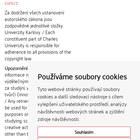
cuni.cz
Za dodržení všech ustanovení
autorského zákona jsou
zodpovědné jednotlivé složky
Univerzity Karlovy. / Each
constituent part of Charles
University is responsible for
adherence to all provisions of the
copyright law.
Upozornění / Notice:
Získané
Používáme soubory cookies
informace nemohou být použity k
výdělečným účelům nebo vydávány
za studijní, vědeckou nebo jinou
Tyto webové stránky používají soubory
tvůrčí činnost jiné osoby než autora.
cookies a další sledovací nástroje s cílem
/ Any retrieved information shall not
vylepšení uživatelského prostředí, analýzy
be used for any commercial
návštěvnosti webových stránek a zjištění
purposes or claimed as results of
zdroje návštěvnosti.
studying, scientific or any other
creative activities of any person
Souhlasím
other than the author.