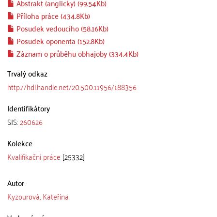
Abstrakt (anglicky) (99.54Kb)
Příloha práce (434.8Kb)
Posudek vedoucího (58.16Kb)
Posudek oponenta (152.8Kb)
Záznam o průběhu obhajoby (334.4Kb)
Trvalý odkaz
http://hdl.handle.net/20.500.11956/188356
Identifikátory
SIS:
260626
Kolekce
Kvalifikační práce
[25332]
Autor
Kyzourová, Kateřina