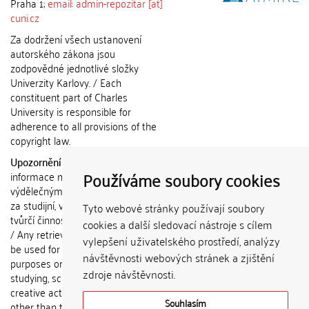
Praha 1;
email: admin-repozitar [at]
cuni.cz
Za dodržení všech ustanovení
autorského zákona jsou
zodpovědné jednotlivé složky
Univerzity Karlovy. / Each
constituent part of Charles
University is responsible for
adherence to all provisions of the
copyright law.
Upozornění / Notice:
Získané
Používáme soubory cookies
informace nemohou být použity k
výdělečným účelům nebo vydávány
za studijní, vědeckou nebo jinou
Tyto webové stránky používají soubory
tvůrčí činnost jiné osoby než autora.
cookies a další sledovací nástroje s cílem
/ Any retrieved information shall not
vylepšení uživatelského prostředí, analýzy
be used for any commercial
návštěvnosti webových stránek a zjištění
purposes or claimed as results of
zdroje návštěvnosti.
studying, scientific or any other
creative activities of any person
Souhlasím
other than the author.