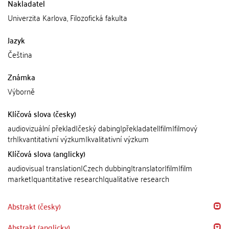
Nakladatel
Univerzita Karlova, Filozofická fakulta
Jazyk
Čeština
Známka
Výborně
Klíčová slova (česky)
audiovizuální překlad|český dabing|překladatel|film|filmový
trh|kvantitativní výzkum|kvalitativní výzkum
Klíčová slova (anglicky)
audiovisual translation|Czech dubbing|translator|film|film
market|quantitative research|qualitative research
Abstrakt (česky)
Abstrakt (anglicky)