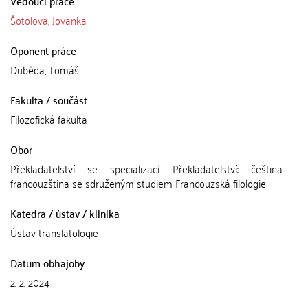
Vedoucí práce
Šotolová, Jovanka
Oponent práce
Duběda, Tomáš
Fakulta / součást
Filozofická fakulta
Obor
Překladatelství se specializací Překladatelství: čeština -
francouzština se sdruženým studiem Francouzská filologie
Katedra / ústav / klinika
Ústav translatologie
Datum obhajoby
2. 2. 2024