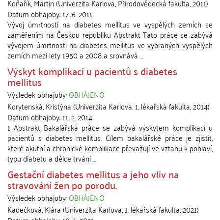
Koňařík, Martin
(
Univerzita Karlova, Přírodovědecká fakulta
,
2011
)
Datum obhajoby:
17. 6. 2011
Vývoj úmrtnosti na diabetes mellitus ve vyspělých zemích se
zaměřením na Českou republiku Abstrakt Tato práce se zabývá
vývojem úmrtnosti na diabetes mellitus ve vybraných vyspělých
zemích mezi lety 1950 a 2008 a srovnává ...
Výskyt komplikací u pacientů s diabetes
mellitus
Výsledek obhajoby:
OBHÁJENO
Korytenská, Kristýna
(
Univerzita Karlova. 1. lékařská fakulta
,
2014
)
Datum obhajoby:
11. 2. 2014
1 Abstrakt Bakalářská práce se zabývá výskytem komplikací u
pacientů s diabetes mellitus. Cílem bakalářské práce je zjistit,
které akutní a chronické komplikace převažují ve vztahu k pohlaví,
typu diabetu a délce trvání ...
Gestační diabetes mellitus a jeho vliv na
stravování žen po porodu.
Výsledek obhajoby:
OBHÁJENO
Kadečková, Klára
(
Univerzita Karlova, 1. lékařská fakulta
,
2021
)