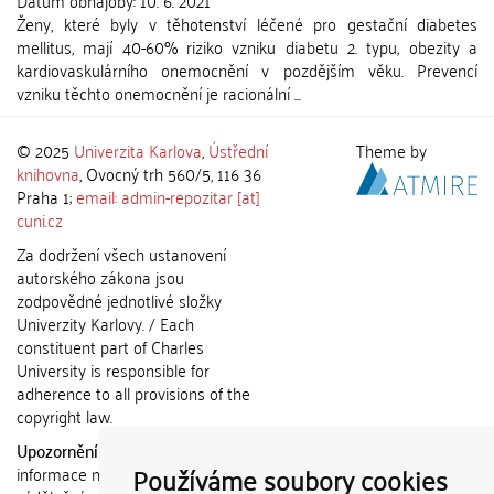
Datum obhajoby:
10. 6. 2021
Ženy, které byly v těhotenství léčené pro gestační diabetes
mellitus, mají 40-60% riziko vzniku diabetu 2. typu, obezity a
kardiovaskulárního onemocnění v pozdějším věku. Prevencí
vzniku těchto onemocnění je racionální ...
© 2025
Univerzita Karlova
,
Ústřední
Theme by
knihovna
, Ovocný trh 560/5, 116 36
Praha 1;
email: admin-repozitar [at]
cuni.cz
Za dodržení všech ustanovení
autorského zákona jsou
zodpovědné jednotlivé složky
Univerzity Karlovy. / Each
constituent part of Charles
University is responsible for
adherence to all provisions of the
copyright law.
Upozornění / Notice:
Získané
Používáme soubory cookies
informace nemohou být použity k