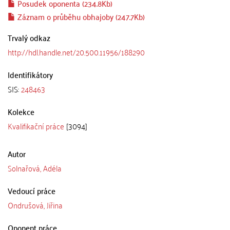
Posudek oponenta (234.8Kb)
Záznam o průběhu obhajoby (247.7Kb)
Trvalý odkaz
http://hdl.handle.net/20.500.11956/188290
Identifikátory
SIS:
248463
Kolekce
Kvalifikační práce
[3094]
Autor
Solnařová, Adéla
Vedoucí práce
Ondrušová, Jiřina
Oponent práce