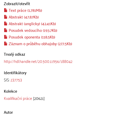
Zobrazit/
otevřít
Text práce (1.781Mb)
Abstrakt (47.87Kb)
Abstrakt (anglicky) (42.41Kb)
Posudek vedoucího (193.7Kb)
Posudek oponenta (118.5Kb)
Záznam o průběhu obhajoby (277.5Kb)
Trvalý odkaz
http://hdl.handle.net/20.500.11956/188042
Identifikátory
SIS:
237753
Kolekce
Kvalifikační práce
[20621]
Autor