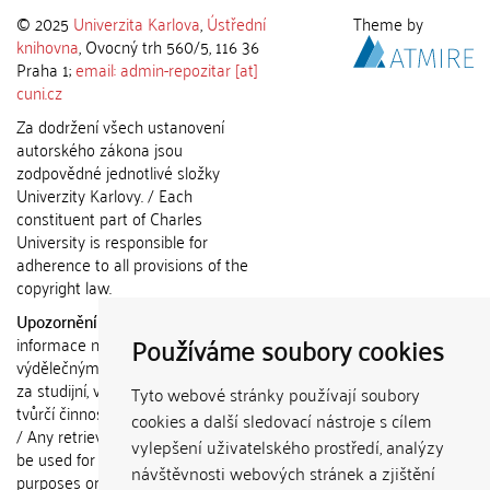
© 2025
Univerzita Karlova
,
Ústřední
Theme by
knihovna
, Ovocný trh 560/5, 116 36
Praha 1;
email: admin-repozitar [at]
cuni.cz
Za dodržení všech ustanovení
autorského zákona jsou
zodpovědné jednotlivé složky
Univerzity Karlovy. / Each
constituent part of Charles
University is responsible for
adherence to all provisions of the
copyright law.
Upozornění / Notice:
Získané
Používáme soubory cookies
informace nemohou být použity k
výdělečným účelům nebo vydávány
za studijní, vědeckou nebo jinou
Tyto webové stránky používají soubory
tvůrčí činnost jiné osoby než autora.
cookies a další sledovací nástroje s cílem
/ Any retrieved information shall not
vylepšení uživatelského prostředí, analýzy
be used for any commercial
návštěvnosti webových stránek a zjištění
purposes or claimed as results of