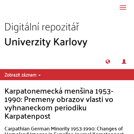
Přeskočit na obsah
Přepn
navig
Zobrazit záznam
Karpatonemecká menšina 1953-
1990: Premeny obrazov vlasti vo
vyhnaneckom periodiku
Karpatenpost
Carpathian German Minority 1953-1990: Changes of
Homeland Images in Expellee Journal Karpatenpost