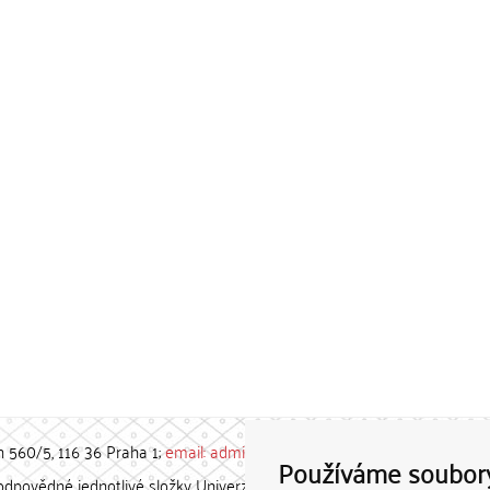
h 560/5, 116 36 Praha 1;
email: admin-repozitar [at] cuni.cz
Používáme soubor
povědné jednotlivé složky Univerzity Karlovy. / Each constituent