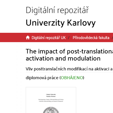
Přeskočit na obsah
Digitální repozitář UK
Přírodovědecká fakulta
The impact of post-translatio
activation and modulation
Vliv posttranslačních modifikací na aktivac
diplomová práce (
OBHÁJENO
)