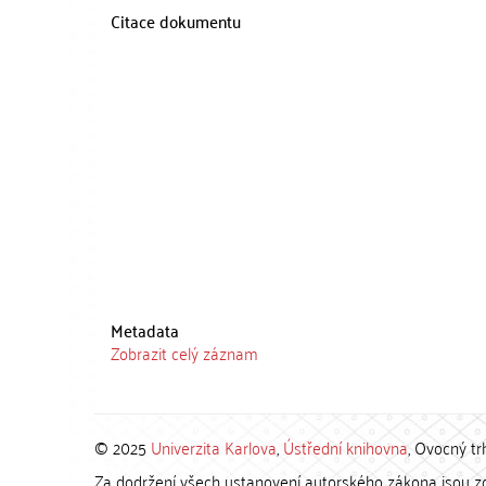
Citace dokumentu
Metadata
Zobrazit celý záznam
© 2025
Univerzita Karlova
,
Ústřední knihovna
, Ovocný tr
Za dodržení všech ustanovení autorského zákona jsou zod