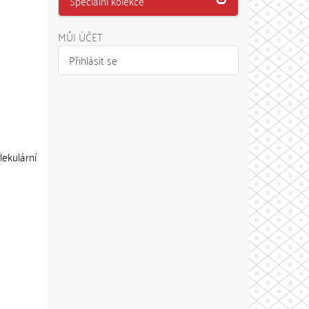
Speciální kolekce
MŮJ ÚČET
Přihlásit se
ekulární