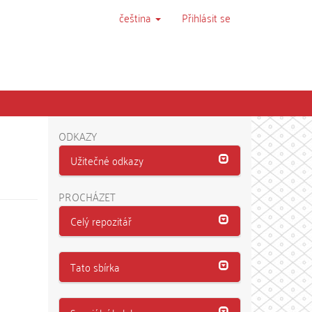
čeština
Přihlásit se
ODKAZY
Užitečné odkazy
PROCHÁZET
Celý repozitář
Tato sbírka