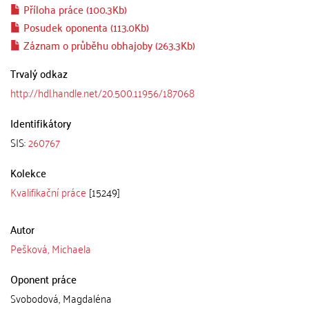
Příloha práce (100.3Kb)
Posudek oponenta (113.0Kb)
Záznam o průběhu obhajoby (263.3Kb)
Trvalý odkaz
http://hdl.handle.net/20.500.11956/187068
Identifikátory
SIS:
260767
Kolekce
Kvalifikační práce
[15249]
Autor
Pešková, Michaela
Oponent práce
Svobodová, Magdaléna