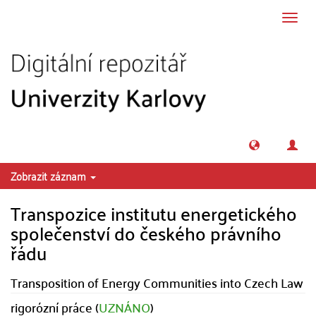
Přeskočit na obsah
Přepn
navig
Zobrazit záznam
Transpozice institutu energetického
společenství do českého právního
řádu
Transposition of Energy Communities into Czech Law
rigorózní práce (
UZNÁNO
)