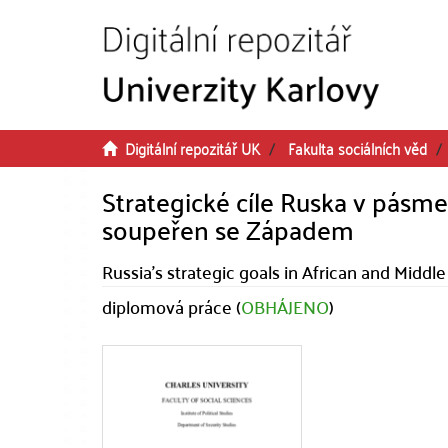
Přeskočit na obsah
Digitální repozitář UK
Fakulta sociálních věd
Strategické cíle Ruska v pásme
soupeřen se Západem
Russia's strategic goals in African and Middl
diplomová práce (
OBHÁJENO
)