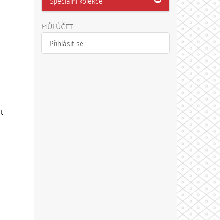
Speciální kolekce
MŮJ ÚČET
Přihlásit se
st