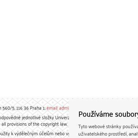
h 560/5, 116 36 Praha 1;
email: admin-repozitar [at] cuni.cz
Používáme soubor
povědné jednotlivé složky Univerzity Karlovy. / Each constituent
all provisions of the copyright law.
Tyto webové stránky používaj
užity k výdělečným účelům nebo vydávány za studijní, vědeckou
uživatelského prostředí, ana