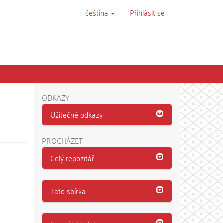
čeština
Přihlásit se
ODKAZY
Užitečné odkazy
PROCHÁZET
Celý repozitář
Tato sbírka