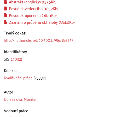
Abstrakt (anglicky) (132.5Kb)
Posudek vedoucího (165.2Kb)
Posudek oponenta (98.31Kb)
Záznam o průběhu obhajoby (334.0Kb)
Trvalý odkaz
http://hdl.handle.net/20.500.11956/186653
Identifikátory
SIS:
250321
Kolekce
Kvalifikační práce
[25332]
Autor
Doležalová, Monika
Vedoucí práce