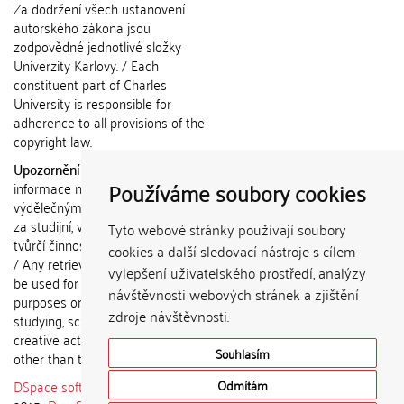
Za dodržení všech ustanovení
autorského zákona jsou
zodpovědné jednotlivé složky
Univerzity Karlovy. / Each
constituent part of Charles
University is responsible for
adherence to all provisions of the
copyright law.
Upozornění / Notice:
Získané
Používáme soubory cookies
informace nemohou být použity k
výdělečným účelům nebo vydávány
za studijní, vědeckou nebo jinou
Tyto webové stránky používají soubory
tvůrčí činnost jiné osoby než autora.
cookies a další sledovací nástroje s cílem
/ Any retrieved information shall not
vylepšení uživatelského prostředí, analýzy
be used for any commercial
návštěvnosti webových stránek a zjištění
purposes or claimed as results of
zdroje návštěvnosti.
studying, scientific or any other
creative activities of any person
Souhlasím
other than the author.
DSpace software
copyright © 2002-
Odmítám