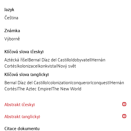
Jazyk
Čeština
Známka
Výborně
Klíčová slova (česky)
Aztécká říše|Bernal Díaz del Castillo|dobyvatel|Hernán
Cortés|kolonizace|konkvista|Nový svět
Klíčová slova (anglicky)
Bernal Díaz del Castillo|colonization|conqueror|conquest|Hernán
Cortés|The Aztec Empire|The New World
Abstrakt (česky)
Abstrakt (anglicky)
Citace dokumentu