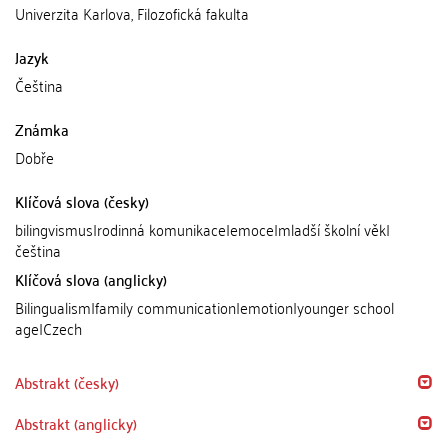
Univerzita Karlova, Filozofická fakulta
Jazyk
Čeština
Známka
Dobře
Klíčová slova (česky)
bilingvismus|rodinná komunikace|emoce|mladší školní věk|
čeština
Klíčová slova (anglicky)
Bilingualism|family communication|emotion|younger school
age|Czech
Abstrakt (česky)
Abstrakt (anglicky)