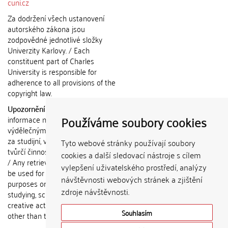
cuni.cz
Za dodržení všech ustanovení
autorského zákona jsou
zodpovědné jednotlivé složky
Univerzity Karlovy. / Each
constituent part of Charles
University is responsible for
adherence to all provisions of the
copyright law.
Upozornění / Notice:
Získané
Používáme soubory cookies
informace nemohou být použity k
výdělečným účelům nebo vydávány
za studijní, vědeckou nebo jinou
Tyto webové stránky používají soubory
tvůrčí činnost jiné osoby než autora.
cookies a další sledovací nástroje s cílem
/ Any retrieved information shall not
vylepšení uživatelského prostředí, analýzy
be used for any commercial
návštěvnosti webových stránek a zjištění
purposes or claimed as results of
zdroje návštěvnosti.
studying, scientific or any other
creative activities of any person
Souhlasím
other than the author.