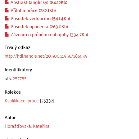
Abstrakt (anglicky) (84.12Kb)
Příloha práce (282.1Kb)
Posudek vedoucího (541.4Kb)
Posudek oponenta (263.0Kb)
Záznam o průběhu obhajoby (334.7Kb)
Trvalý odkaz
http://hdl.handle.net/20.500.11956/186549
Identifikátory
SIS:
257755
Kolekce
Kvalifikační práce
[25332]
Autor
Horažďovská, Kateřina