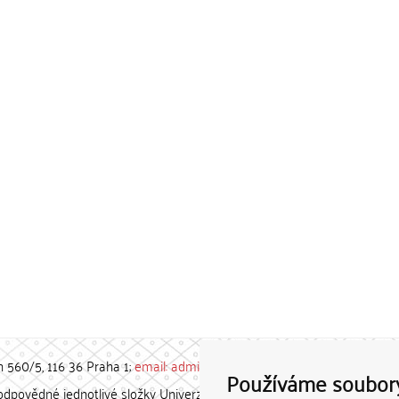
h 560/5, 116 36 Praha 1;
email: admin-repozitar [at] cuni.cz
Používáme soubor
povědné jednotlivé složky Univerzity Karlovy. / Each constituent