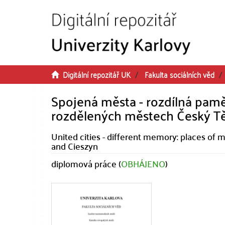
Přeskočit na obsah
Digitální repozitář UK
Fakulta sociálních věd
Spojená města - rozdílná paměť
rozdělených městech Český Tě
United cities - different memory: places of 
and Cieszyn
diplomová práce (
OBHÁJENO
)