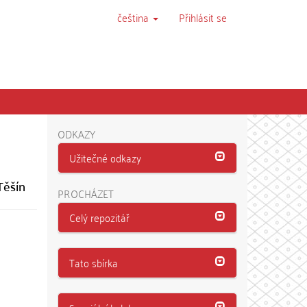
čeština
Přihlásit se
ODKAZY
Užitečné odkazy
Těšín
PROCHÁZET
Celý repozitář
Tato sbírka