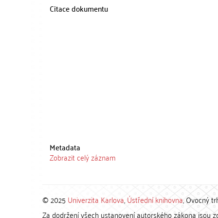
Citace dokumentu
Metadata
Zobrazit celý záznam
© 2025
Univerzita Karlova
,
Ústřední knihovna
, Ovocný tr
Za dodržení všech ustanovení autorského zákona jsou zod