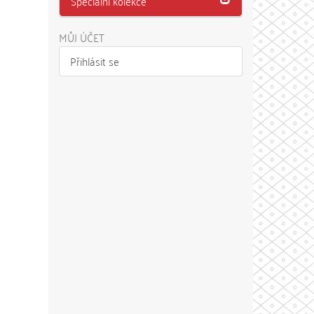
Speciální kolekce
MŮJ ÚČET
Přihlásit se