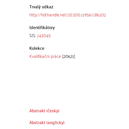
Trvalý odkaz
http://hdl.handle.net/20.500.11956/186202
Identifikátory
SIS:
243045
Kolekce
Kvalifikační práce
[20621]
Abstrakt (česky)
Abstrakt (anglicky)