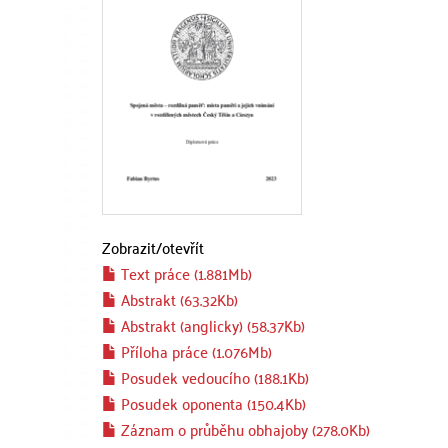
Zobrazit/
otevřít
Text práce (1.881Mb)
Abstrakt (63.32Kb)
Abstrakt (anglicky) (58.37Kb)
Příloha práce (1.076Mb)
Posudek vedoucího (188.1Kb)
Posudek oponenta (150.4Kb)
Záznam o průběhu obhajoby (278.0Kb)