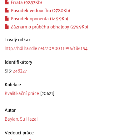
Errata (92.37Kb)
Posudek vedoucího (272.0Kb)
Posudek oponenta (149.9Kb)
Záznam o průběhu obhajoby (279.9Kb)
Trvalý odkaz
http://hdl.handle.net/20.500.11956/186154
Identifikátory
SIS:
248327
Kolekce
Kvalifikační práce
[20621]
Autor
Baylan, Su Hazal
Vedoucí práce