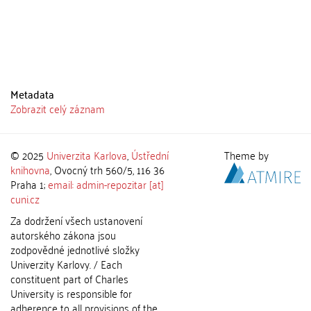
Metadata
Zobrazit celý záznam
© 2025
Univerzita Karlova
,
Ústřední
Theme by
knihovna
, Ovocný trh 560/5, 116 36
Praha 1;
email: admin-repozitar [at]
cuni.cz
Za dodržení všech ustanovení
autorského zákona jsou
zodpovědné jednotlivé složky
Univerzity Karlovy. / Each
constituent part of Charles
University is responsible for
adherence to all provisions of the