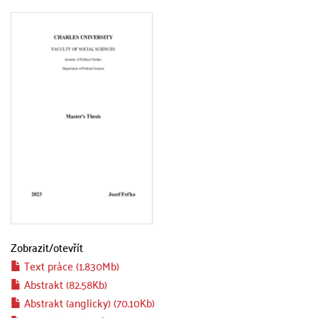
Zobrazit/
otevřít
Text práce (1.830Mb)
Abstrakt (82.58Kb)
Abstrakt (anglicky) (70.10Kb)