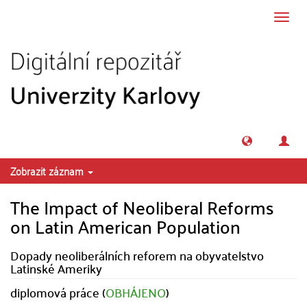
Přeskočit na obsah
Přepn
navig
Zobrazit záznam
The Impact of Neoliberal Reforms
on Latin American Population
Dopady neoliberálních reforem na obyvatelstvo
Latinské Ameriky
diplomová práce (
OBHÁJENO
)