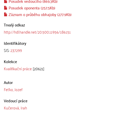
Posudek vedoucího (869.3Kb)
Posudek oponenta (257.5Kb)
Záznam o průběhu obhajoby (277.9Kb)
Trvalý odkaz
http://hdl.handle.net/20.500.11956/186151
Identifikátory
SIS:
237299
Kolekce
Kvalifikační práce
[20621]
Autor
Feťko, Jozef
Vedoucí práce
Kučerová, Irah