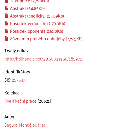
Text práce (2.798Mb)
Abstrakt (64.85Kb)
Abstrakt (anglicky) (55.59Kb)
Posudek vedoucího (173.9Kb)
Posudek oponenta (161.0Kb)
Záznam o průběhu obhajoby (279.5Kb)
Trvalý odkaz
http://hdl.handle.net/20.500.11956/185975
Identifikátory
SIS:
257637
Kolekce
Kvalifikační práce
[20621]
Autor
Segura Mondéjar, Mar