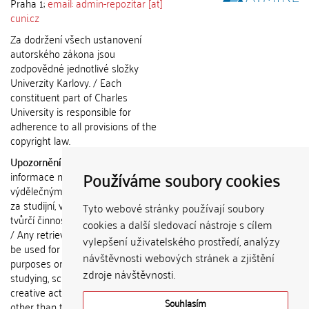
Praha 1;
email: admin-repozitar [at]
cuni.cz
Za dodržení všech ustanovení
autorského zákona jsou
zodpovědné jednotlivé složky
Univerzity Karlovy. / Each
constituent part of Charles
University is responsible for
adherence to all provisions of the
copyright law.
Upozornění / Notice:
Získané
Používáme soubory cookies
informace nemohou být použity k
výdělečným účelům nebo vydávány
za studijní, vědeckou nebo jinou
Tyto webové stránky používají soubory
tvůrčí činnost jiné osoby než autora.
cookies a další sledovací nástroje s cílem
/ Any retrieved information shall not
vylepšení uživatelského prostředí, analýzy
be used for any commercial
návštěvnosti webových stránek a zjištění
purposes or claimed as results of
zdroje návštěvnosti.
studying, scientific or any other
creative activities of any person
Souhlasím
other than the author.