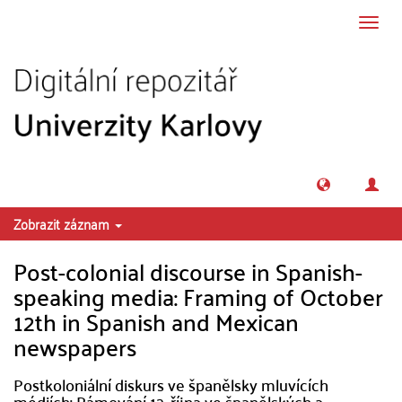
Přeskočit na obsah
Přepn
navig
Zobrazit záznam
Post-colonial discourse in Spanish-
speaking media: Framing of October
12th in Spanish and Mexican
newspapers
Postkoloniální diskurs ve španělsky mluvících
médiích: Rámování 12. října ve španělských a