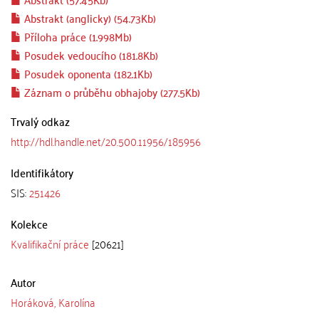
Abstrakt (anglicky) (54.73Kb)
Příloha práce (1.998Mb)
Posudek vedoucího (181.8Kb)
Posudek oponenta (182.1Kb)
Záznam o průběhu obhajoby (277.5Kb)
Trvalý odkaz
http://hdl.handle.net/20.500.11956/185956
Identifikátory
SIS:
251426
Kolekce
Kvalifikační práce
[20621]
Autor
Horáková, Karolína