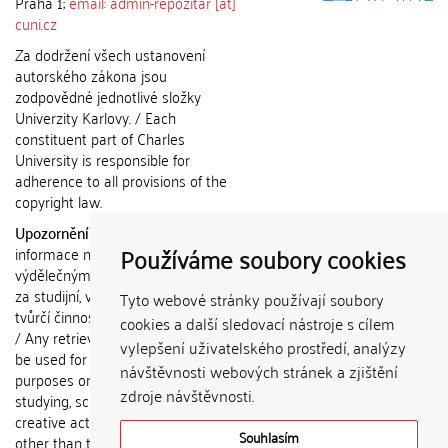
Praha 1;
email: admin-repozitar [at]
cuni.cz
Za dodržení všech ustanovení
autorského zákona jsou
zodpovědné jednotlivé složky
Univerzity Karlovy. / Each
constituent part of Charles
University is responsible for
adherence to all provisions of the
copyright law.
Upozornění / Notice:
Získané
Používáme soubory cookies
informace nemohou být použity k
výdělečným účelům nebo vydávány
za studijní, vědeckou nebo jinou
Tyto webové stránky používají soubory
tvůrčí činnost jiné osoby než autora.
cookies a další sledovací nástroje s cílem
/ Any retrieved information shall not
vylepšení uživatelského prostředí, analýzy
be used for any commercial
návštěvnosti webových stránek a zjištění
purposes or claimed as results of
zdroje návštěvnosti.
studying, scientific or any other
creative activities of any person
Souhlasím
other than the author.