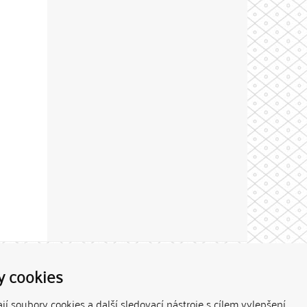
Theme by
y cookies
í soubory cookies a další sledovací nástroje s cílem vylepšení