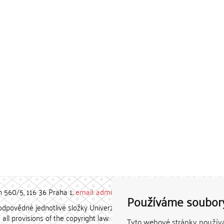
h 560/5, 116 36 Praha 1;
email: admin-repozitar [at] cuni.cz
Používáme soubor
povědné jednotlivé složky Univerzity Karlovy. / Each constituent
all provisions of the copyright law.
Tyto webové stránky používaj