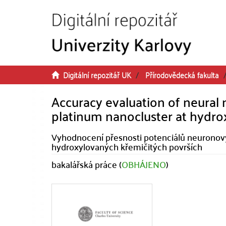
Přeskočit na obsah
Digitální repozitář UK
Přírodovědecká fakulta
Accuracy evaluation of neural 
platinum nanocluster at hydroxy
Vyhodnocení přesnosti potenciálů neuronovýc
hydroxylovaných křemičitých površích
bakalářská práce (
OBHÁJENO
)