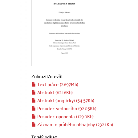
Zobrazit/
otevřít
Text práce (2.697Mb)
Abstrakt (62.16Kb)
Abstrakt (anglicky) (54.57Kb)
Posudek vedoucího (92.05Kb)
Posudek oponenta (129.0Kb)
Záznam o průběhu obhajoby (232.1Kb)
Trvalý odkaz