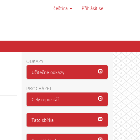
čeština
Přihlásit se
ODKAZY
Užitečné odkazy
PROCHÁZET
Celý repozitář
Tato sbírka