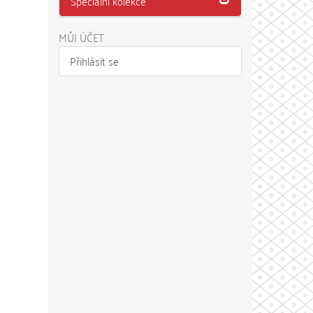
Speciální kolekce
MŮJ ÚČET
Přihlásit se