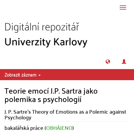
Přeskočit na obsah
Přepn
navig
Zobrazit záznam
Teorie emocí J.P. Sartra jako
polemika s psychologií
J. P. Sartre's Theory of Emotions as a Polemic against
Psychology
bakalářská práce (
OBHÁJENO
)