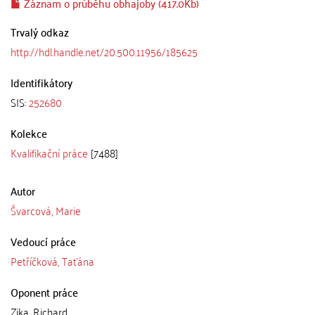
Záznam o průběhu obhajoby (417.0Kb)
Trvalý odkaz
http://hdl.handle.net/20.500.11956/185625
Identifikátory
SIS:
252680
Kolekce
Kvalifikační práce
[7488]
Autor
Švarcová, Marie
Vedoucí práce
Petříčková, Taťána
Oponent práce
Zika, Richard