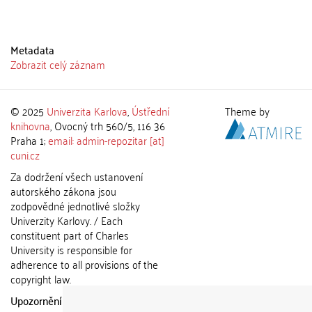
Metadata
Zobrazit celý záznam
© 2025
Univerzita Karlova
,
Ústřední
Theme by
knihovna
, Ovocný trh 560/5, 116 36
Praha 1;
email: admin-repozitar [at]
cuni.cz
Za dodržení všech ustanovení
autorského zákona jsou
zodpovědné jednotlivé složky
Univerzity Karlovy. / Each
constituent part of Charles
University is responsible for
adherence to all provisions of the
copyright law.
Upozornění / Notice:
Získané