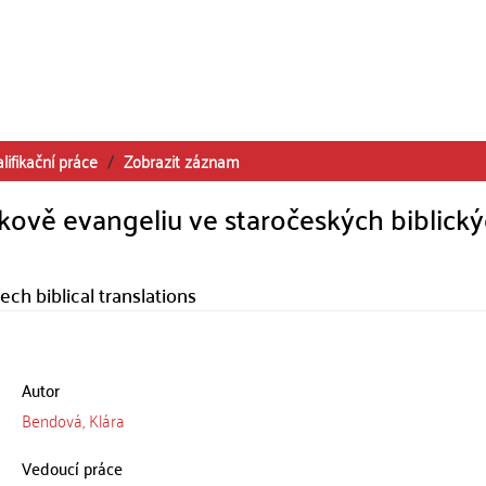
lifikační práce
Zobrazit záznam
ově evangeliu ve staročeských biblick
ech biblical translations
Autor
Bendová, Klára
Vedoucí práce