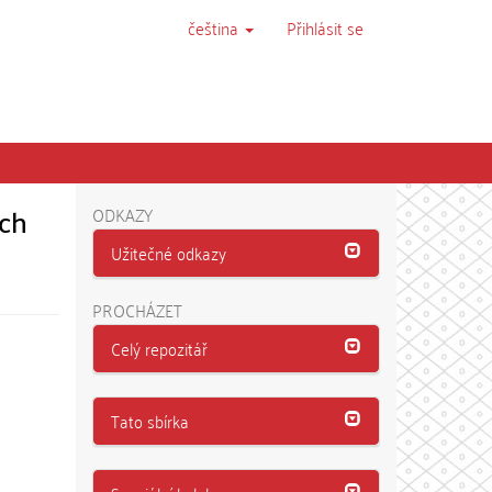
čeština
Přihlásit se
ých
ODKAZY
Užitečné odkazy
PROCHÁZET
Celý repozitář
Tato sbírka