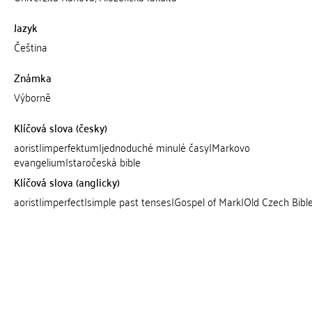
Jazyk
Čeština
Známka
Výborně
Klíčová slova (česky)
aorist|imperfektum|jednoduché minulé časy|Markovo
evangelium|staročeská bible
Klíčová slova (anglicky)
aorist|imperfect|simple past tenses|Gospel of Mark|Old Czech Bibl