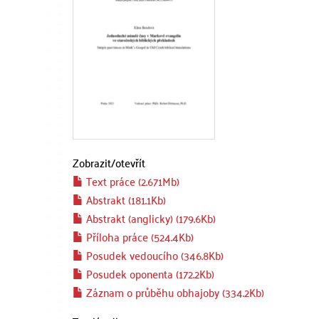
Zobrazit/
otevřít
Text práce (2.671Mb)
Abstrakt (181.1Kb)
Abstrakt (anglicky) (179.6Kb)
Příloha práce (524.4Kb)
Posudek vedoucího (346.8Kb)
Posudek oponenta (172.2Kb)
Záznam o průběhu obhajoby (334.2Kb)