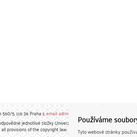
h 560/5, 116 36 Praha 1;
email: admin-repozitar [at] cuni.cz
Používáme soubor
povědné jednotlivé složky Univerzity Karlovy. / Each constituent
all provisions of the copyright law.
Tyto webové stránky používaj