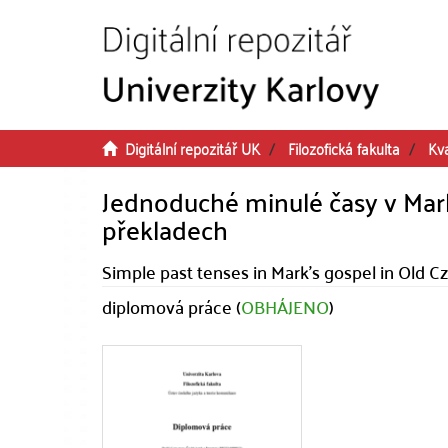
Přeskočit na obsah
Digitální repozitář UK
Filozofická fakulta
Kva
Jednoduché minulé časy v Mark
překladech
Simple past tenses in Mark's gospel in Old Cz
diplomová práce (
OBHÁJENO
)