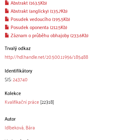
Abstrakt (163.5Kb)
Abstrakt (anglicky) (135.7Kb)
Posudek vedoucího (195.5Kb)
Posudek oponenta (212.5Kb)
Záznam o průběhu obhajoby (233.6Kb)
Trvalý odkaz
http://hdl.handle.net/20.500.11956/185488
Identifikátory
SIS:
243740
Kolekce
Kvalifikační práce
[22318]
Autor
Idlbeková, Bára