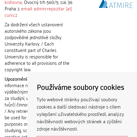
knihovna
, Ovocný trh 560/5, 116 36
Praha 1;
email: admin-repozitar [at]
cuni.cz
Za dodržení všech ustanovení
autorského zákona jsou
zodpovědné jednotlivé složky
Univerzity Karlovy. / Each
constituent part of Charles
University is responsible for
adherence to all provisions of the
copyright law.
Upozornění / Notice:
Získané
Používáme soubory cookies
informace nemohou být použity k
výdělečným účelům nebo vydávány
za studijní, vědeckou nebo jinou
Tyto webové stránky používají soubory
tvůrčí činnost jiné osoby než autora.
cookies a další sledovací nástroje s cílem
/ Any retrieved information shall not
vylepšení uživatelského prostředí, analýzy
be used for any commercial
návštěvnosti webových stránek a zjištění
purposes or claimed as results of
zdroje návštěvnosti.
studying, scientific or any other
creative activities of any person