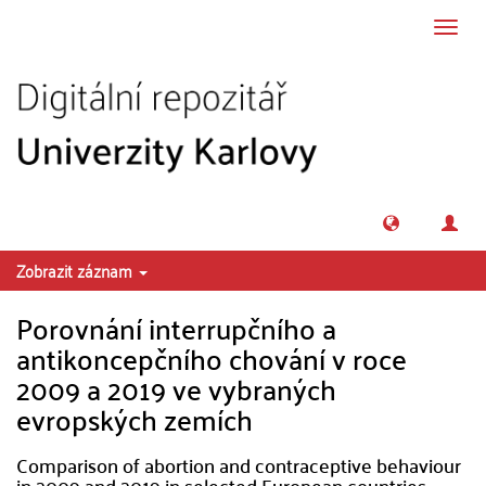
Přeskočit na obsah
Přepn
navig
Zobrazit záznam
Porovnání interrupčního a
antikoncepčního chování v roce
2009 a 2019 ve vybraných
evropských zemích
Comparison of abortion and contraceptive behaviour
in 2009 and 2019 in selected European countries