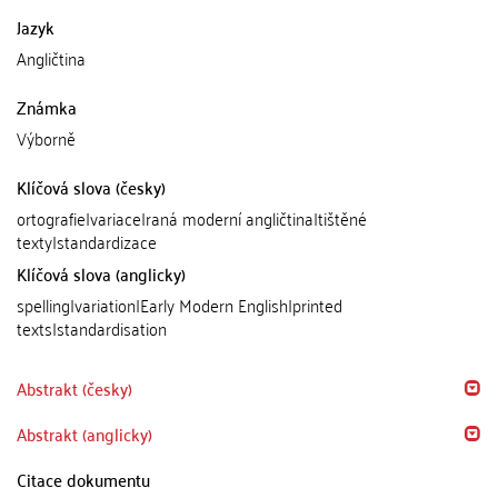
Jazyk
Angličtina
Známka
Výborně
Klíčová slova (česky)
ortografie|variace|raná moderní angličtina|tištěné
texty|standardizace
Klíčová slova (anglicky)
spelling|variation|Early Modern English|printed
texts|standardisation
Abstrakt (česky)
Abstrakt (anglicky)
Citace dokumentu