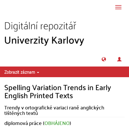
Přeskočit na obsah
Přepn
navig
Zobrazit záznam
Spelling Variation Trends in Early
English Printed Texts
Trendy v ortografické variaci raně anglických
tištěných textů
diplomová práce (
OBHÁJENO
)