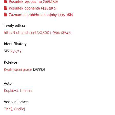
Posudek vedoucího (365.2Kb)
Posudek oponenta (438.5Kb)
Záznam o průběhu obhajoby (335.0Kb)
Trvalý odkaz
http://hdl.handle.net/20.500.11956/185471
Identifikátory
SIS:
252719
Kolekce
Kvalifikační práce
[25332]
Autor
Kupková, Tatiana
Vedoucí práce
Tichý, Ondřej