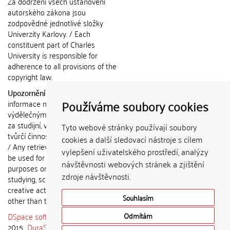
Za dodržení všech ustanovení
autorského zákona jsou
zodpovědné jednotlivé složky
Univerzity Karlovy. / Each
constituent part of Charles
University is responsible for
adherence to all provisions of the
copyright law.
Upozornění / Notice:
Získané
Používáme soubory cookies
informace nemohou být použity k
výdělečným účelům nebo vydávány
za studijní, vědeckou nebo jinou
Tyto webové stránky používají soubory
tvůrčí činnost jiné osoby než autora.
cookies a další sledovací nástroje s cílem
/ Any retrieved information shall not
vylepšení uživatelského prostředí, analýzy
be used for any commercial
návštěvnosti webových stránek a zjištění
purposes or claimed as results of
zdroje návštěvnosti.
studying, scientific or any other
creative activities of any person
Souhlasím
other than the author.
DSpace software
copyright © 2002-
Odmítám
2015
DuraSpace