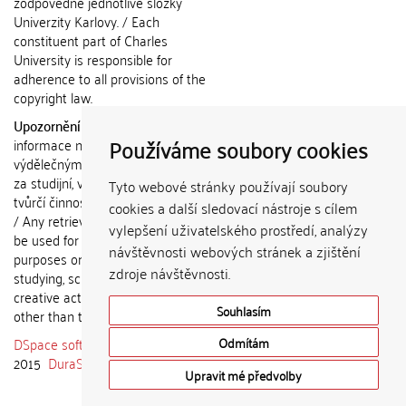
zodpovědné jednotlivé složky
Univerzity Karlovy. / Each
constituent part of Charles
University is responsible for
adherence to all provisions of the
copyright law.
Upozornění / Notice:
Získané
Používáme soubory cookies
informace nemohou být použity k
výdělečným účelům nebo vydávány
za studijní, vědeckou nebo jinou
Tyto webové stránky používají soubory
tvůrčí činnost jiné osoby než autora.
cookies a další sledovací nástroje s cílem
/ Any retrieved information shall not
vylepšení uživatelského prostředí, analýzy
be used for any commercial
návštěvnosti webových stránek a zjištění
purposes or claimed as results of
zdroje návštěvnosti.
studying, scientific or any other
creative activities of any person
Souhlasím
other than the author.
DSpace software
copyright © 2002-
Odmítám
2015
DuraSpace
Upravit mé předvolby