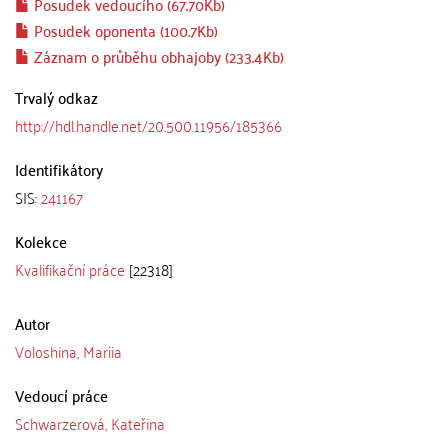
Posudek vedoucího (67.70Kb)
Posudek oponenta (100.7Kb)
Záznam o průběhu obhajoby (233.4Kb)
Trvalý odkaz
http://hdl.handle.net/20.500.11956/185366
Identifikátory
SIS:
241167
Kolekce
Kvalifikační práce
[22318]
Autor
Voloshina, Mariia
Vedoucí práce
Schwarzerová, Kateřina