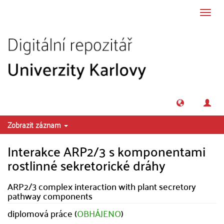
Přeskočit na obsah
Přepn
navig
Zobrazit záznam
Interakce ARP2/3 s komponentami
rostlinné sekretorické dráhy
ARP2/3 complex interaction with plant secretory
pathway components
diplomová práce (
OBHÁJENO
)