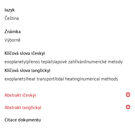
Jazyk
Čeština
Známka
Výborně
Klíčová slova (česky)
exoplanety|přenos tepla|slapové zahřívání|numerické metody
Klíčová slova (anglicky)
exoplanets|heat transport|tidal heating|numerical methods
Abstrakt (česky)
Abstrakt (anglicky)
Citace dokumentu