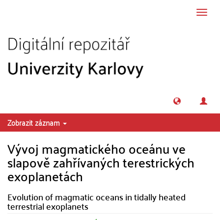
Přeskočit na obsah
Přepn
navig
Zobrazit záznam
Vývoj magmatického oceánu ve
slapově zahřívaných terestrických
exoplanetách
Evolution of magmatic oceans in tidally heated
terrestrial exoplanets