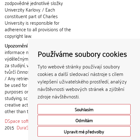
zodpovědné jednotlivé složky
Univerzity Karlovy. / Each
constituent part of Charles
University is responsible for
adherence to all provisions of the
copyright law.
Upozornění / Notice:
Získané
Používáme soubory cookies
informace nemohou být použity k
výdělečným účelům nebo vydávány
za studijní, vědeckou nebo jinou
Tyto webové stránky používají soubory
tvůrčí činnost jiné osoby než autora.
cookies a další sledovací nástroje s cílem
/ Any retrieved information shall not
vylepšení uživatelského prostředí, analýzy
be used for any commercial
návštěvnosti webových stránek a zjištění
purposes or claimed as results of
zdroje návštěvnosti.
studying, scientific or any other
creative activities of any person
Souhlasím
other than the author.
DSpace software
copyright © 2002-
Odmítám
2015
DuraSpace
Upravit mé předvolby