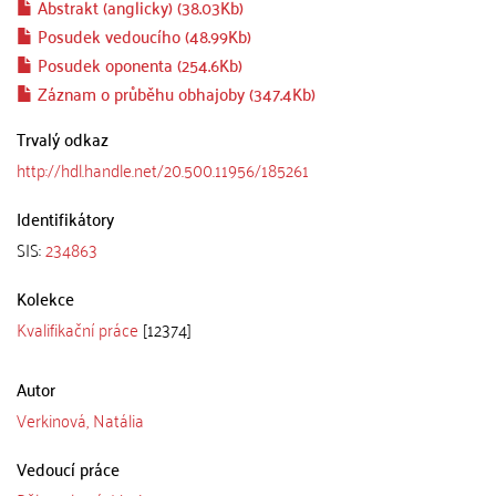
Abstrakt (anglicky) (38.03Kb)
Posudek vedoucího (48.99Kb)
Posudek oponenta (254.6Kb)
Záznam o průběhu obhajoby (347.4Kb)
Trvalý odkaz
http://hdl.handle.net/20.500.11956/185261
Identifikátory
SIS:
234863
Kolekce
Kvalifikační práce
[12374]
Autor
Verkinová, Natália
Vedoucí práce