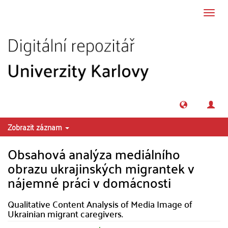
Přeskočit na obsah
Přepn
navig
Zobrazit záznam
Obsahová analýza mediálního
obrazu ukrajinských migrantek v
nájemné práci v domácnosti
Qualitative Content Analysis of Media Image of
Ukrainian migrant caregivers.