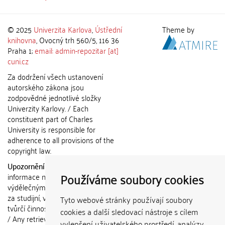
© 2025
Univerzita Karlova
,
Ústřední
Theme by
knihovna
, Ovocný trh 560/5, 116 36
Praha 1;
email: admin-repozitar [at]
cuni.cz
Za dodržení všech ustanovení
autorského zákona jsou
zodpovědné jednotlivé složky
Univerzity Karlovy. / Each
constituent part of Charles
University is responsible for
adherence to all provisions of the
copyright law.
Upozornění / Notice:
Získané
Používáme soubory cookies
informace nemohou být použity k
výdělečným účelům nebo vydávány
za studijní, vědeckou nebo jinou
Tyto webové stránky používají soubory
tvůrčí činnost jiné osoby než autora.
cookies a další sledovací nástroje s cílem
/ Any retrieved information shall not
vylepšení uživatelského prostředí, analýzy