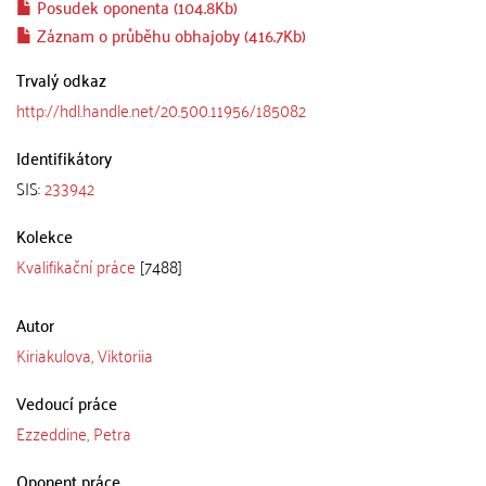
Posudek oponenta (104.8Kb)
Záznam o průběhu obhajoby (416.7Kb)
Trvalý odkaz
http://hdl.handle.net/20.500.11956/185082
Identifikátory
SIS:
233942
Kolekce
Kvalifikační práce
[7488]
Autor
Kiriakulova, Viktoriia
Vedoucí práce
Ezzeddine, Petra
Oponent práce