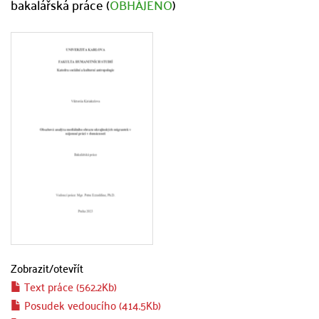
bakalářská práce (
OBHÁJENO
)
Zobrazit/
otevřít
Text práce (562.2Kb)
Posudek vedoucího (414.5Kb)