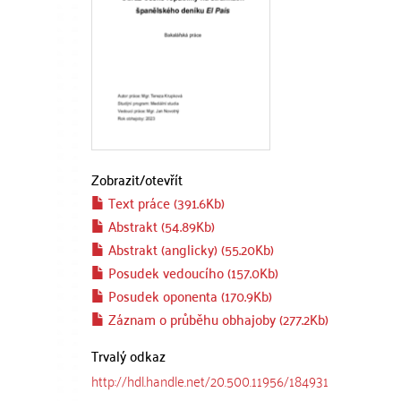
Zobrazit/
otevřít
Text práce (391.6Kb)
Abstrakt (54.89Kb)
Abstrakt (anglicky) (55.20Kb)
Posudek vedoucího (157.0Kb)
Posudek oponenta (170.9Kb)
Záznam o průběhu obhajoby (277.2Kb)
Trvalý odkaz
http://hdl.handle.net/20.500.11956/184931