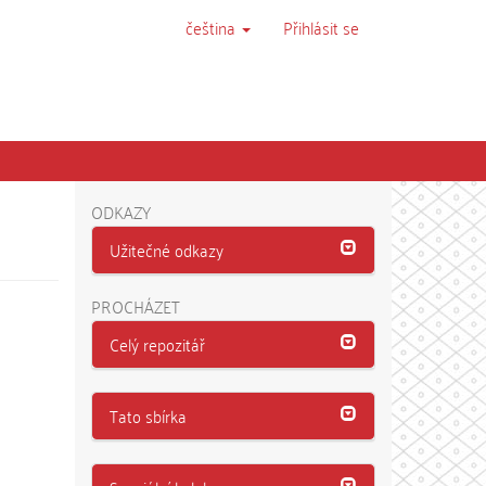
čeština
Přihlásit se
ODKAZY
Užitečné odkazy
PROCHÁZET
Celý repozitář
Tato sbírka