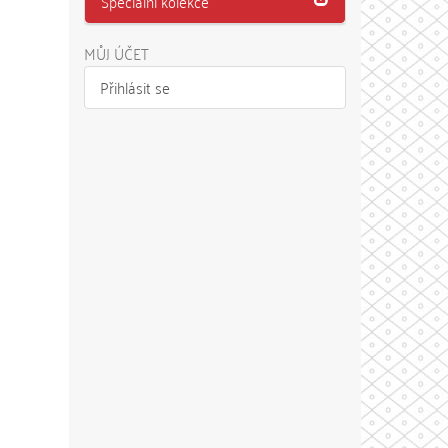
Speciální kolekce
MŮJ ÚČET
Přihlásit se