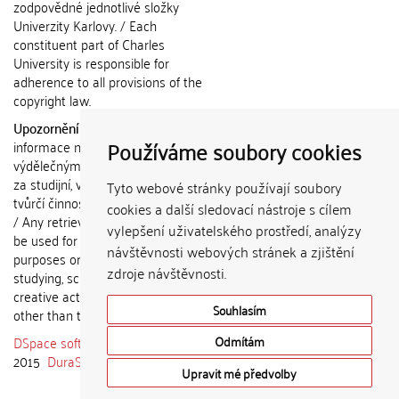
zodpovědné jednotlivé složky
Univerzity Karlovy. / Each
constituent part of Charles
University is responsible for
adherence to all provisions of the
copyright law.
Upozornění / Notice:
Získané
Používáme soubory cookies
informace nemohou být použity k
výdělečným účelům nebo vydávány
za studijní, vědeckou nebo jinou
Tyto webové stránky používají soubory
tvůrčí činnost jiné osoby než autora.
cookies a další sledovací nástroje s cílem
/ Any retrieved information shall not
vylepšení uživatelského prostředí, analýzy
be used for any commercial
návštěvnosti webových stránek a zjištění
purposes or claimed as results of
zdroje návštěvnosti.
studying, scientific or any other
creative activities of any person
Souhlasím
other than the author.
DSpace software
copyright © 2002-
Odmítám
2015
DuraSpace
Upravit mé předvolby