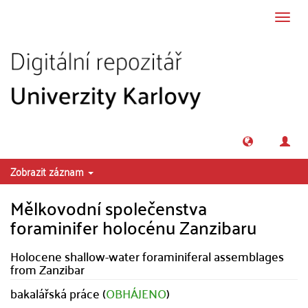
Přeskočit na obsah
Přepn
navig
Zobrazit záznam
Mělkovodní společenstva
foraminifer holocénu Zanzibaru
Holocene shallow-water foraminiferal assemblages
from Zanzibar
bakalářská práce (
OBHÁJENO
)