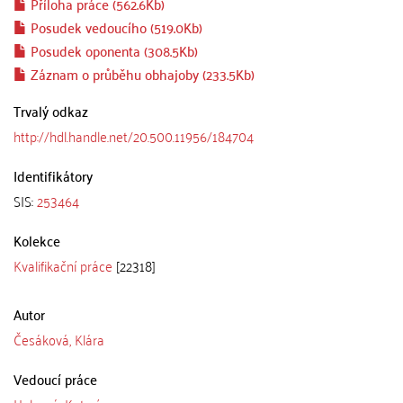
Příloha práce (562.6Kb)
Posudek vedoucího (519.0Kb)
Posudek oponenta (308.5Kb)
Záznam o průběhu obhajoby (233.5Kb)
Trvalý odkaz
http://hdl.handle.net/20.500.11956/184704
Identifikátory
SIS:
253464
Kolekce
Kvalifikační práce
[22318]
Autor
Česáková, Klára
Vedoucí práce