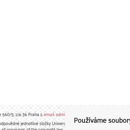
h 560/5, 116 36 Praha 1;
email: admin-repozitar [at] cuni.cz
Používáme soubor
povědné jednotlivé složky Univerzity Karlovy. / Each constituent
all provisions of the copyright law.