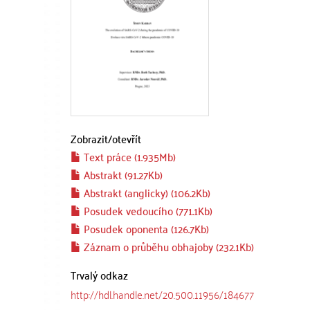
Zobrazit/
otevřít
Text práce (1.935Mb)
Abstrakt (91.27Kb)
Abstrakt (anglicky) (106.2Kb)
Posudek vedoucího (771.1Kb)
Posudek oponenta (126.7Kb)
Záznam o průběhu obhajoby (232.1Kb)
Trvalý odkaz
http://hdl.handle.net/20.500.11956/184677