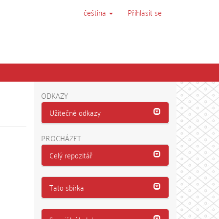
čeština
Přihlásit se
ODKAZY
Užitečné odkazy
PROCHÁZET
Celý repozitář
Tato sbírka