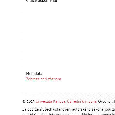
Citace dokumentu
Metadata
Zobrazit celý záznam
© 2025
Univerzita Karlova
,
Ústřední knihovna
, Ovocný tr
Za dodržení všech ustanovení autorského zákona jsou zod
part of Charles University is responsible for adherence to 