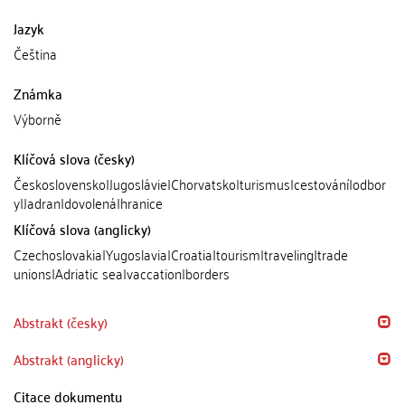
Jazyk
Čeština
Známka
Výborně
Klíčová slova (česky)
Československo|Jugoslávie|Chorvatsko|turismus|cestování|odbor
y|Jadran|dovolená|hranice
Klíčová slova (anglicky)
Czechoslovakia|Yugoslavia|Croatia|tourism|traveling|trade
unions|Adriatic sea|vaccation|borders
Abstrakt (česky)
Abstrakt (anglicky)
Citace dokumentu