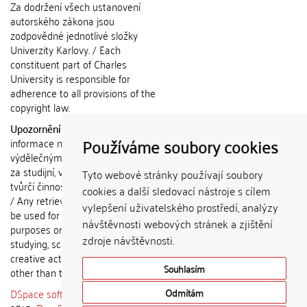
Za dodržení všech ustanovení
autorského zákona jsou
zodpovědné jednotlivé složky
Univerzity Karlovy. / Each
constituent part of Charles
University is responsible for
adherence to all provisions of the
copyright law.
Upozornění / Notice:
Získané
Používáme soubory cookies
informace nemohou být použity k
výdělečným účelům nebo vydávány
za studijní, vědeckou nebo jinou
Tyto webové stránky používají soubory
tvůrčí činnost jiné osoby než autora.
cookies a další sledovací nástroje s cílem
/ Any retrieved information shall not
vylepšení uživatelského prostředí, analýzy
be used for any commercial
návštěvnosti webových stránek a zjištění
purposes or claimed as results of
zdroje návštěvnosti.
studying, scientific or any other
creative activities of any person
Souhlasím
other than the author.
DSpace software
copyright © 2002-
Odmítám