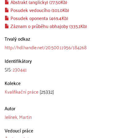
Abstrakt (anglicky) (77.50Kb)
Posudek vedoucího (101.0Kb)
Posudek oponenta (469.4Kb)
Záznam o průběhu obhajoby (335.1Kb)
Trvalý odkaz
http://hdl.handle.net/20.500.11956/184268
Identifikátory
SIS:
230441
Kolekce
Kvalifikační práce
[25332]
Autor
Jelínek, Martin
Vedoucí práce