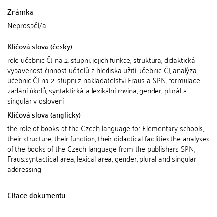
Známka
Neprospěl/a
Klíčová slova (česky)
role učebnic ČJ na 2. stupni, jejich funkce, struktura, didaktická
vybavenost činnost učitelů z hlediska užití učebnic ČJ, analýza
učebnic ČJ na 2. stupni z nakladatelství Fraus a SPN, formulace
zadání úkolů, syntaktická a lexikální rovina, gender, plurál a
singulár v oslovení
Klíčová slova (anglicky)
the role of books of the Czech language for Elementary schools,
their structure, their function, their didactical facilities,the analyses
of the books of the Czech language from the publishers SPN,
Fraus.syntactical area, lexical area, gender, plural and singular
addressing
Citace dokumentu