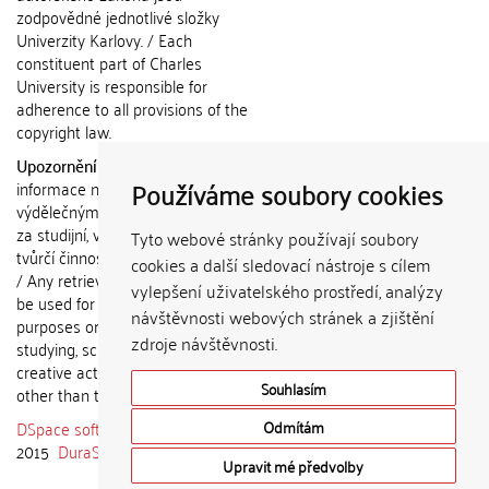
zodpovědné jednotlivé složky
Univerzity Karlovy. / Each
constituent part of Charles
University is responsible for
adherence to all provisions of the
copyright law.
Upozornění / Notice:
Získané
Používáme soubory cookies
informace nemohou být použity k
výdělečným účelům nebo vydávány
za studijní, vědeckou nebo jinou
Tyto webové stránky používají soubory
tvůrčí činnost jiné osoby než autora.
cookies a další sledovací nástroje s cílem
/ Any retrieved information shall not
vylepšení uživatelského prostředí, analýzy
be used for any commercial
návštěvnosti webových stránek a zjištění
purposes or claimed as results of
zdroje návštěvnosti.
studying, scientific or any other
creative activities of any person
Souhlasím
other than the author.
DSpace software
copyright © 2002-
Odmítám
2015
DuraSpace
Upravit mé předvolby