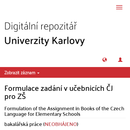
Přeskočit na obsah
Přepn
navig
Zobrazit záznam
Formulace zadání v učebnicích ČJ
pro ZŠ
Formulation of the Assignment in Books of the Czech
Language for Elementary Schools
bakalářská práce (
NEOBHÁJENO
)