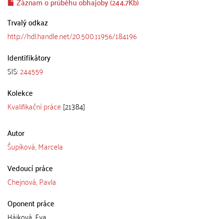
Záznam o průběhu obhajoby (244.7Kb)
Trvalý odkaz
http://hdl.handle.net/20.500.11956/184196
Identifikátory
SIS:
244559
Kolekce
Kvalifikační práce
[21384]
Autor
Šupíková, Marcela
Vedoucí práce
Chejnová, Pavla
Oponent práce
Hájková, Eva