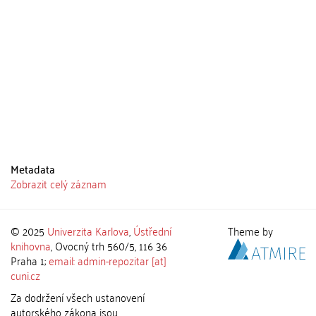
Metadata
Zobrazit celý záznam
© 2025
Univerzita Karlova
,
Ústřední
Theme by
knihovna
, Ovocný trh 560/5, 116 36
Praha 1;
email: admin-repozitar [at]
cuni.cz
Za dodržení všech ustanovení
autorského zákona jsou