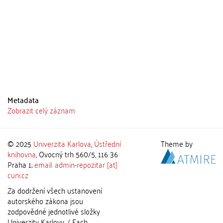
Metadata
Zobrazit celý záznam
© 2025
Univerzita Karlova
,
Ústřední
Theme by
knihovna
, Ovocný trh 560/5, 116 36
Praha 1;
email: admin-repozitar [at]
cuni.cz
Za dodržení všech ustanovení
autorského zákona jsou
zodpovědné jednotlivé složky
Univerzity Karlovy. / Each