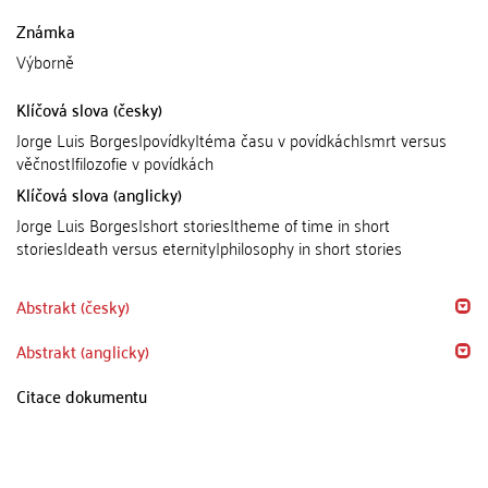
Známka
Výborně
Klíčová slova (česky)
Jorge Luis Borges|povídky|téma času v povídkách|smrt versus
věčnost|filozofie v povídkách
Klíčová slova (anglicky)
Jorge Luis Borges|short stories|theme of time in short
stories|death versus eternity|philosophy in short stories
Abstrakt (česky)
Abstrakt (anglicky)
Citace dokumentu