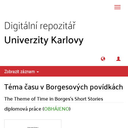
Přeskočit na obsah
Přepn
navig
Zobrazit záznam
Téma času v Borgesových povídkách
The Theme of Time in Borges's Short Stories
diplomová práce (
OBHÁJENO
)