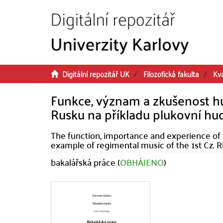
Přeskočit na obsah
Digitální repozitář UK
Filozofická fakulta
Kva
Funkce, význam a zkušenost hu
Rusku na příkladu plukovní hudb
The function, importance and experience of 
example of regimental music of the 1st Cz. R
bakalářská práce (
OBHÁJENO
)