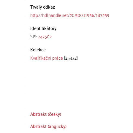
Trvalý odkaz
http://hdl.handle.net/20.500.11956/183259
Identifikátory
SIS:
247502
Kolekce
Kvalifikační práce
[25332]
Abstrakt (česky)
Abstrakt (anglicky)