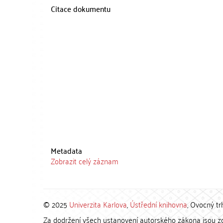
Citace dokumentu
Metadata
Zobrazit celý záznam
© 2025
Univerzita Karlova
,
Ústřední knihovna
, Ovocný tr
Za dodržení všech ustanovení autorského zákona jsou zod