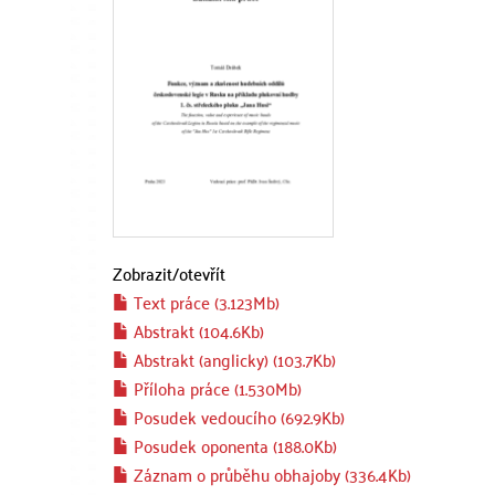
Zobrazit/
otevřít
Text práce (3.123Mb)
Abstrakt (104.6Kb)
Abstrakt (anglicky) (103.7Kb)
Příloha práce (1.530Mb)
Posudek vedoucího (692.9Kb)
Posudek oponenta (188.0Kb)
Záznam o průběhu obhajoby (336.4Kb)