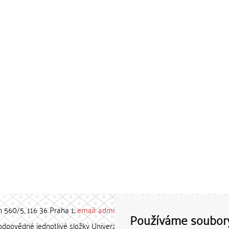
h 560/5, 116 36 Praha 1;
email: admin-repozitar [at] cuni.cz
Používáme soubor
povědné jednotlivé složky Univerzity Karlovy. / Each constituent