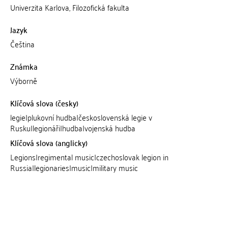
Univerzita Karlova, Filozofická fakulta
Jazyk
Čeština
Známka
Výborně
Klíčová slova (česky)
legie|plukovní hudba|československá legie v
Rusku|legionáři|hudba|vojenská hudba
Klíčová slova (anglicky)
Legions|regimental music|czechoslovak legion in
Russia|legionaries|music|military music