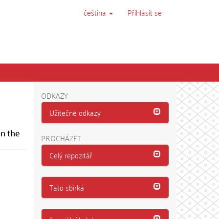
čeština
Přihlásit se
ODKAZY
Užitečné odkazy
on the
PROCHÁZET
Celý repozitář
Tato sbírka