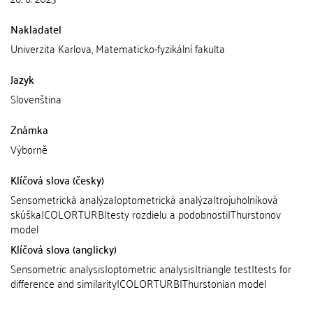
Nakladatel
Univerzita Karlova, Matematicko-fyzikální fakulta
Jazyk
Slovenština
Známka
Výborně
Klíčová slova (česky)
Sensometrická analýza|optometrická analýza|trojuholníková
skúška|COLORTURB|testy rozdielu a podobnosti|Thurstonov
model
Klíčová slova (anglicky)
Sensometric analysis|optometric analysis|triangle test|tests for
difference and similarity|COLORTURB|Thurstonian model