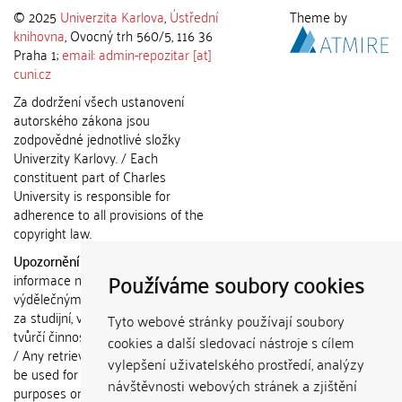
© 2025
Univerzita Karlova
,
Ústřední
Theme by
knihovna
, Ovocný trh 560/5, 116 36
Praha 1;
email: admin-repozitar [at]
cuni.cz
Za dodržení všech ustanovení
autorského zákona jsou
zodpovědné jednotlivé složky
Univerzity Karlovy. / Each
constituent part of Charles
University is responsible for
adherence to all provisions of the
copyright law.
Upozornění / Notice:
Získané
Používáme soubory cookies
informace nemohou být použity k
výdělečným účelům nebo vydávány
za studijní, vědeckou nebo jinou
Tyto webové stránky používají soubory
tvůrčí činnost jiné osoby než autora.
cookies a další sledovací nástroje s cílem
/ Any retrieved information shall not
vylepšení uživatelského prostředí, analýzy
be used for any commercial
návštěvnosti webových stránek a zjištění
purposes or claimed as results of