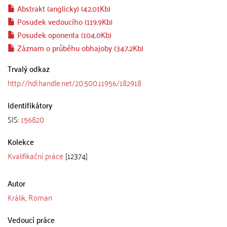
Abstrakt (anglicky) (42.01Kb)
Posudek vedoucího (119.9Kb)
Posudek oponenta (104.0Kb)
Záznam o průběhu obhajoby (347.2Kb)
Trvalý odkaz
http://hdl.handle.net/20.500.11956/182918
Identifikátory
SIS:
156820
Kolekce
Kvalifikační práce
[12374]
Autor
Králik, Roman
Vedoucí práce