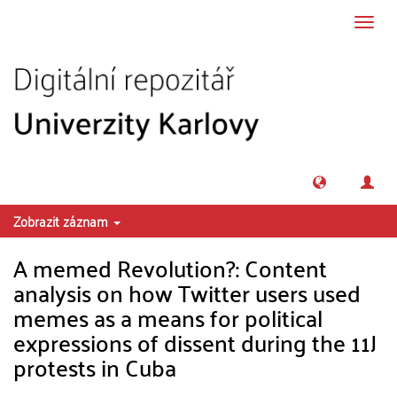
Přeskočit na obsah
Přepn
navig
Zobrazit záznam
A memed Revolution?: Content
analysis on how Twitter users used
memes as a means for political
expressions of dissent during the 11J
protests in Cuba