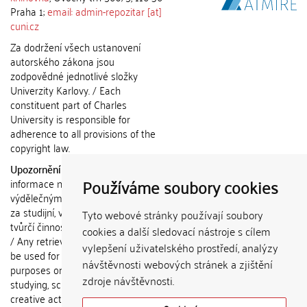
Praha 1;
email: admin-repozitar [at]
cuni.cz
Za dodržení všech ustanovení
autorského zákona jsou
zodpovědné jednotlivé složky
Univerzity Karlovy. / Each
constituent part of Charles
University is responsible for
adherence to all provisions of the
copyright law.
Upozornění / Notice:
Získané
Používáme soubory cookies
informace nemohou být použity k
výdělečným účelům nebo vydávány
za studijní, vědeckou nebo jinou
Tyto webové stránky používají soubory
tvůrčí činnost jiné osoby než autora.
cookies a další sledovací nástroje s cílem
/ Any retrieved information shall not
vylepšení uživatelského prostředí, analýzy
be used for any commercial
návštěvnosti webových stránek a zjištění
purposes or claimed as results of
zdroje návštěvnosti.
studying, scientific or any other
creative activities of any person