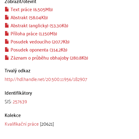
Zobrazit/
otevřít
Text práce (6.505Mb)
Abstrakt (58.04Kb)
Abstrakt (anglicky) (53.30Kb)
Příloha práce (1.150Mb)
Posudek vedoucího (207.7Kb)
Posudek oponenta (314.2Kb)
Záznam o průběhu obhajoby (280.8Kb)
Trvalý odkaz
http://hdl.handle.net/20.500.11956/182907
Identifikátory
SIS:
257639
Kolekce
Kvalifikační práce
[20621]