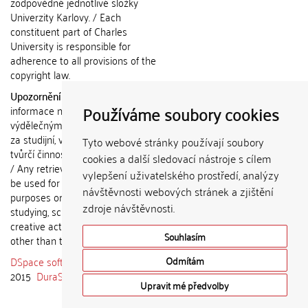
zodpovědné jednotlivé složky
Univerzity Karlovy. / Each
constituent part of Charles
University is responsible for
adherence to all provisions of the
copyright law.
Upozornění / Notice:
Získané
Používáme soubory cookies
informace nemohou být použity k
výdělečným účelům nebo vydávány
za studijní, vědeckou nebo jinou
Tyto webové stránky používají soubory
tvůrčí činnost jiné osoby než autora.
cookies a další sledovací nástroje s cílem
/ Any retrieved information shall not
vylepšení uživatelského prostředí, analýzy
be used for any commercial
návštěvnosti webových stránek a zjištění
purposes or claimed as results of
zdroje návštěvnosti.
studying, scientific or any other
creative activities of any person
Souhlasím
other than the author.
DSpace software
copyright © 2002-
Odmítám
2015
DuraSpace
Upravit mé předvolby