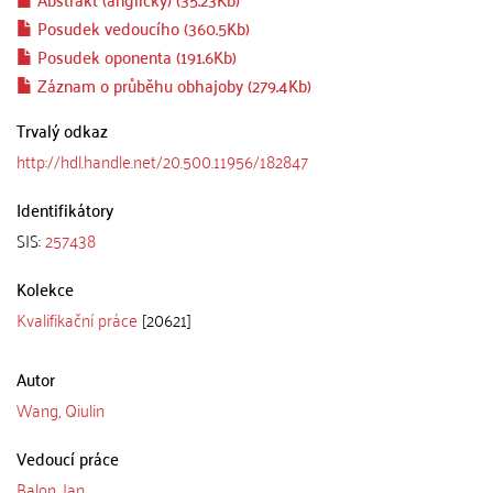
Posudek vedoucího (360.5Kb)
Posudek oponenta (191.6Kb)
Záznam o průběhu obhajoby (279.4Kb)
Trvalý odkaz
http://hdl.handle.net/20.500.11956/182847
Identifikátory
SIS:
257438
Kolekce
Kvalifikační práce
[20621]
Autor
Wang, Qiulin
Vedoucí práce
Balon, Jan