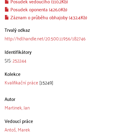
Posudek vedoucího (110.2Kb)
Posudek oponenta (426.0Kb)
Záznam o průběhu obhajoby (432.4Kb)
Trvalý odkaz
http://hdl.handle.net/20.500.11956/182746
Identifikátory
SIS:
252244
Kolekce
Kvalifikační práce
[15249]
Autor
Martinek, Jan
Vedoucí práce
Antoš, Marek