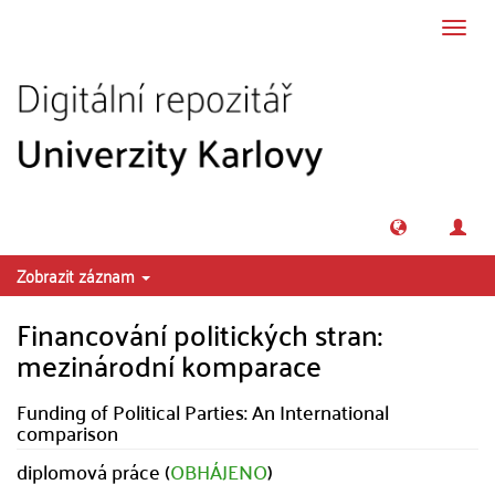
Přeskočit na obsah
Přepn
navig
Zobrazit záznam
Financování politických stran:
mezinárodní komparace
Funding of Political Parties: An International
comparison
diplomová práce (
OBHÁJENO
)