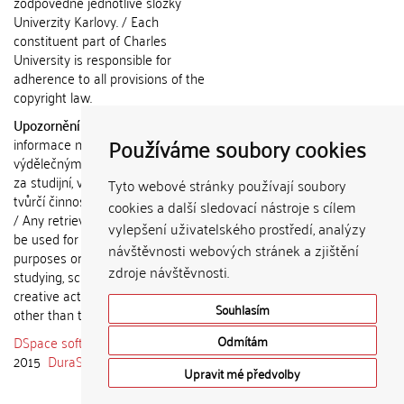
zodpovědné jednotlivé složky
Univerzity Karlovy. / Each
constituent part of Charles
University is responsible for
adherence to all provisions of the
copyright law.
Upozornění / Notice:
Získané
Používáme soubory cookies
informace nemohou být použity k
výdělečným účelům nebo vydávány
za studijní, vědeckou nebo jinou
Tyto webové stránky používají soubory
tvůrčí činnost jiné osoby než autora.
cookies a další sledovací nástroje s cílem
/ Any retrieved information shall not
vylepšení uživatelského prostředí, analýzy
be used for any commercial
návštěvnosti webových stránek a zjištění
purposes or claimed as results of
zdroje návštěvnosti.
studying, scientific or any other
creative activities of any person
Souhlasím
other than the author.
DSpace software
copyright © 2002-
Odmítám
2015
DuraSpace
Upravit mé předvolby